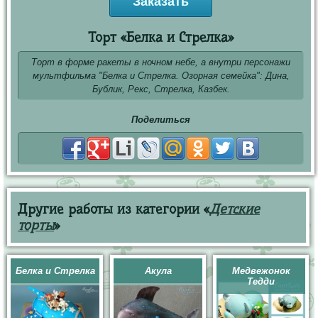
Заказать
Торт «Белка и Стрелка»
Торт в форме ракеты в ночном небе, а внутри персонажи
мультфильма "Белка и Стрелка. Озорная семейка": Дина,
Бублик, Рекс, Стрелка, Казбек.
Поделиться
Другие работы из категории «
Детские
торты
»
Белка и Стрелка
Акула
Медвежонок
Тедди