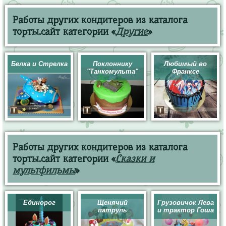
Работы других кондитеров из каталога
торты.сайт категории «
Другие
»
Белка и Стрелка
Поклоннику
Любимый во
"Танкомульта"
Франксе
Работы других кондитеров из каталога
торты.сайт категории «
Сказки и
мультфильмы
»
Единорог
Щенячий
Грузовичок Лева
патруль
и трактор Гоша