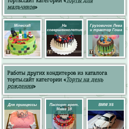
торты.сайт категории «
Торты для
мальчиков
»
Minecraft
На
Грузовичок Лева
совершеннолетие
и трактор Гоша
Работы других кондитеров из каталога
торты.сайт категории «
Торты на день
рождения
»
Для принцессы
Паспорт врет.
BMW X6
Маме 18