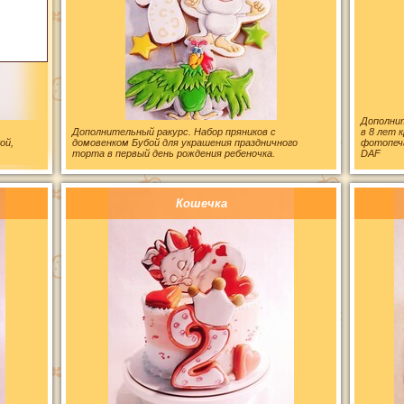
Дополнит
Дополнительный ракурс. Набор пряников с
в 8 лет 
ой,
домовенком Бубой для украшения праздничного
фотопеч
торта в первый день рождения ребеночка.
DAF
Кошечка