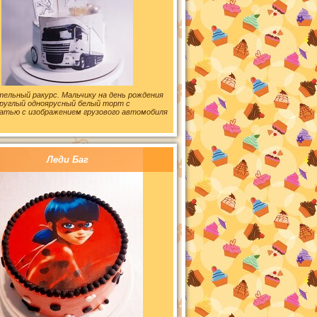
ельный ракурс. Мальчику на день рождения
круглый одноярусный белый торт с
атью с изображением грузового автомобиля
Леди Баг