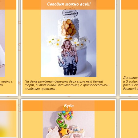
Сегодня можно все!!!
Дополнит
пкейки с
На день рождения девушки двухъярусный белый
в 3 годи
го
торт, выполненный без мастики, с фотопечатью и
российск
сладкими цветами.
Волшебни
Буба