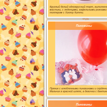
Круглый белый одноярусный торт, выполнен
мастики, с леденцами, вафельными рожками
топпером с Хэллоу Китти.
Пингвины
Пряник с влюбленными пингвинами и сердечк
Мальчик в красной шляпе, а девочка с бантик
Пингвины