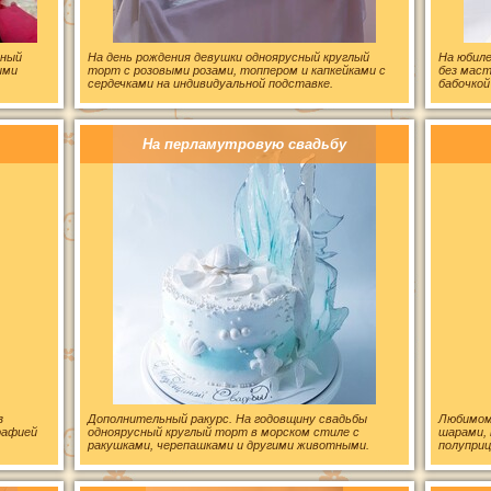
сный
На день рождения девушки одноярусный круглый
На юбил
ыми
торт с розовыми розами, топпером и капкейками с
без маст
сердечками на индивидуальной подставке.
бабочкой
На перламутровую свадьбу
з
Дополнительный ракурс. На годовщину свадьбы
Любимому
рафией
одноярусный круглый торт в морском стиле с
шарами, 
ракушками, черепашками и другими животными.
полуприц