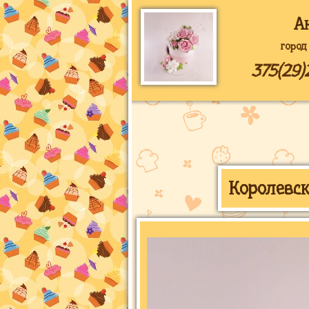
А
город
375(29)
Королевск