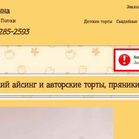
Заказ
нна
 Полоцк
Детские торты
Свадебные 
285-2593
Ан
За
ий айсинг и авторские торты, пряники