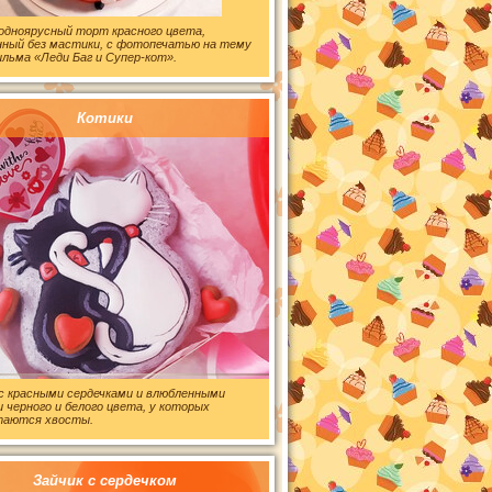
одноярусный торт красного цвета,
нный без мастики, с фотопечатью на тему
ьма «Леди Баг и Супер-кот».
Котики
с красными сердечками и влюбленными
 черного и белого цвета, у которых
таются хвосты.
Зайчик с сердечком