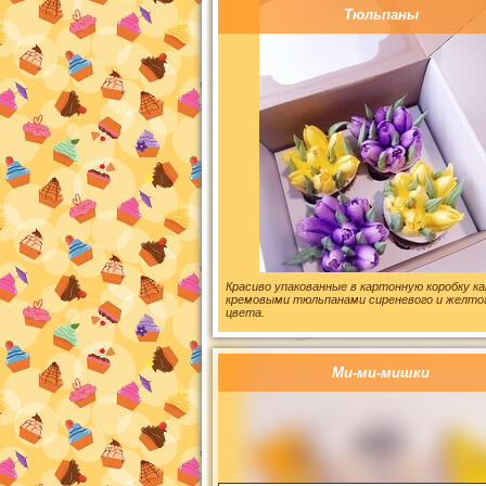
Тюльпаны
Красиво упакованные в картонную коробку ка
кремовыми тюльпанами сиреневого и желто
цвета.
Ми-ми-мишки