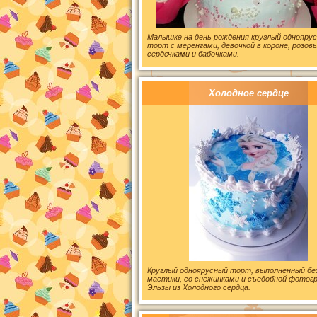
Малышке на день рождения круглый однояру
торт с меренгами, девочкой в короне, розов
сердечками и бабочками.
Холодное сердце
Круглый одноярусный торт, выполненный бе
мастики, со снежинками и съедобной фотог
Эльзы из Холодного сердца.