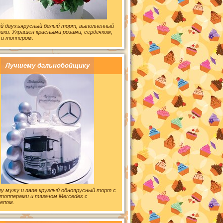
ей двухъярусный белый торт, выполненный
ики. Украшен красными розами, сердечком,
 и топпером.
Лучшему дальнобойщику
 мужу и папе круглый одноярусный торт с
топперами и тягачом Mercedes с
епом.