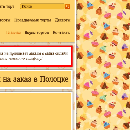
ать торт
торты
Праздничные торты
Десерты
Главная
Вкусы тортов
Контакты
на не принимает заказы с сайта онлайн!
казы только по телефону!
 на заказ в Полоцке