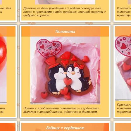
ный без
Девочке на день рождения в 2 годика одноярусный
Круглый 
 и
торт с пряниками в виде сердечек, спящей кошечки и
выполне
цифры с короной.
мультфил
Пингвины
Пряники 
ами.
Пряник с влюбленными пингвинами и сердечками.
котиками
ом.
Мальчик в красной шляпе, а девочка с бантиком.
перепле
Зайчик с сердечком