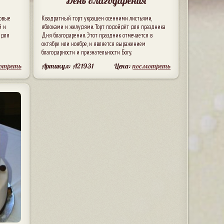
День благодарения
новые
Квадратный торт украшен осенними листьями,
й и
яблоками и желудями. Торт подойдёт для праздника
 для
Дня благодарения. Этот праздник отмечается в
октябре или ноябре, и является выражением
благодарности и признательности Богу.
отреть
Артикул: A21931
Цена:
посмотреть