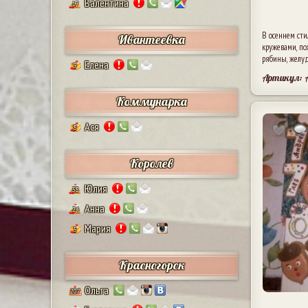
Валентина
17
В осеннем сти
Ивантеевка
кружевами, п
рябины, желу
Елена
9
Артикул: 
Коммунарка
Ася
8
Королев
Юлия
38
Анна
24
Мария
5
Красногорск
Ольга
207