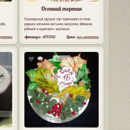
Осенний тортик
Одноярусный круглый торт коричневого оттенка
уба,
украшен осенними листьями, желудями, яблоками,
рябиной и сердечком с надписью.
отреть
Артикул: A75592
Цена:
посмотреть
Заказать