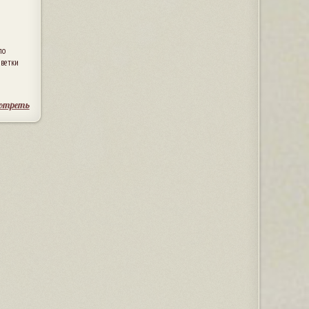
по
цветки
отреть