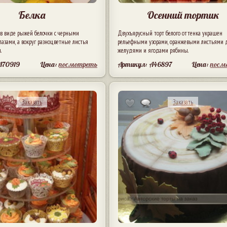
Белка
Осенний тортик
 в виде рыжей белочки с черными
Двухъярусный торт белого оттенка украшен
азами, а вокруг разноцветные листья
рельефными узорами, оранжевыми листьями д
.
желудями и ягодами рябины.
A70919
Цена:
посмотреть
Артикул: A46897
Цена:
посм
Заказать
Заказать