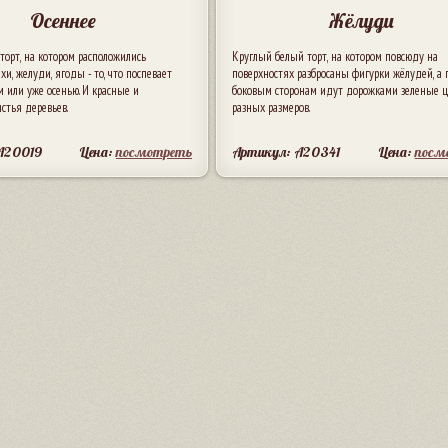
Осеннее
Жёлуди
торт, на котором расположились
Круглый белый торт, на котором повсюду на
хи, желуди, ягоды - то, что поспевает
поверхностях разбросаны фигурки жёлудей, а 
 или уже осенью. И красные и
боковым сторонам идут дорожками зеленые 
стья деревьев.
разных размеров.
A20019
Цена:
посмотреть
Артикул: A20341
Цена:
посм