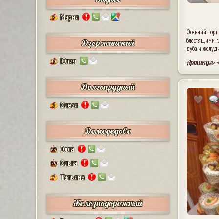
Мария
5
Осенний торт
блестящими гл
Дзержинский
дуба и желуди
Юлия
Артикул: 
10
Долгопрудный
Олеся
2
Домодедово
Элла
63
Ольга
55
Татьяна
7
Железнодорожный