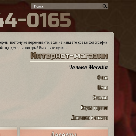
4
4
-
0
1
6
5
ормы, поэтому не переживайте, если не найдете среди фотографий
ий вид десерта, который Вы хотите купить.
И
н
т
е
р
н
е
т
-
м
а
г
а
з
и
н
Только Москва
О нас
Цены
Отзывы
Вкусы тортов
Доставка и оплата