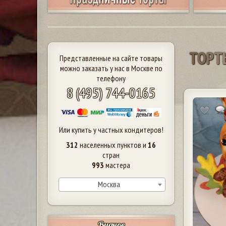
Т
О
Р
Т
Представленные на сайте товары
можно заказать у нас в Москве по
телефону
8 (495) 744-0165
Или купить у частных кондитеров!
312
населенных пунктов и
16
стран
993
мастера
Москва
Видное