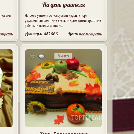
На день учителя
леновыми
На день учителя одноярусный круглый торт,
украшенный осенними листьями, желудями, гроздями
рябины и поздравлениями.
отреть
Артикул: A54666
Цена:
посмотреть
Заказать