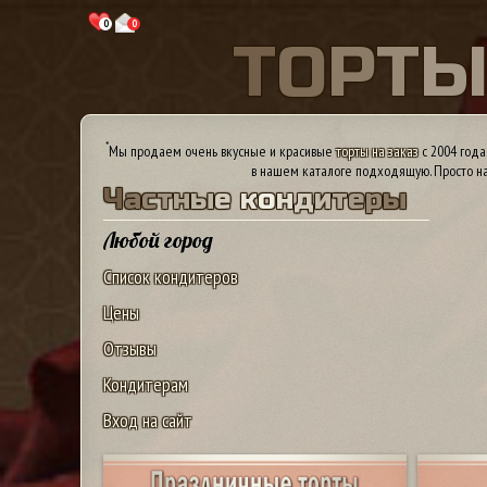
0
0
Т
О
Р
Т
*
Мы продаем очень вкусные и красивые
торты на заказ
с 2004 года
в нашем каталоге подходящую. Просто на
Ч
а
с
т
н
ы
е
к
о
н
д
и
т
е
р
ы
Любой город
Список кондитеров
Цены
Отзывы
Кондитерам
Вход на сайт