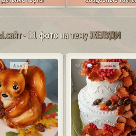
Ы
.
с
а
й
т
-
1
1
ф
о
т
о
н
а
т
е
м
у
Ж
Е
Л
У
Д
И
Заказать
Заказать
1