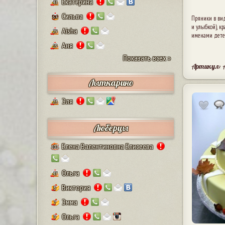
Екатерина
43
Сильва
64
Пряники в вид
и улыбкой), кр
Aisha
29
именами дете
Аня
19
Показать всех »
Артикул: 
Лыткарино
Эля
23
Люберцы
Елена Валентиновна Елисеева
101
Ольга
47
Виктория
8
Эмма
7
Ольга
9