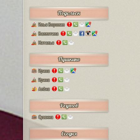
Подольск
Илья Воронин
37
Валентина
14
Наталья
13
Пушкино
Ирина
125
Ирина
12
Алёна
4
Реутов
Сусанна
110
Сходня