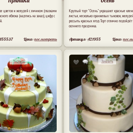
Пряники
Осень
е цветов и желудей с личиком (глазками
Круглый торт "Осень" украшают красные кле
асного яблока (надпись на заказ), цифр с
листья, несколько оранжевых тыковок, желуде
й.
россыпь красных ягод. Торт отлично подойдёт
осеннего праздника.
A55537
Цена:
посмотреть
Артикул: A21955
Цена:
посм
Заказать
Заказать