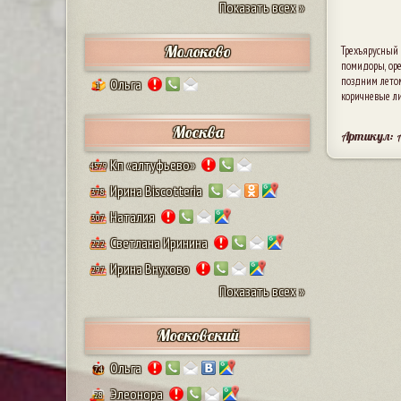
Показать всех »
Молоково
Трехъярусный 
помидоры, оре
поздним летом
Ольга
1
коричневые ли
Москва
Артикул: 
Кп «алтуфьево»
4579
Ирина Biscotteria
378
Наталия
307
Светлана Иринина
222
Ирина Внуково
297
Показать всех »
Московский
Ольга
74
Элеонора
28