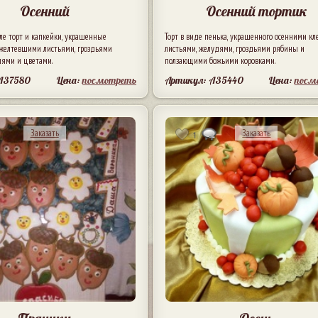
Осенний
Осенний тортик
ле торт и капкейки, украшенные
Торт в виде пенька, украшенного осенними к
ожелтевшими листьями, гроздьями
листьями, желудями, гроздьями рябины и
дями и цветами.
ползающими божьими коровками.
A37580
Цена:
посмотреть
Артикул: A35440
Цена:
посм
Заказать
Заказать
1