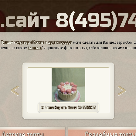
Ы
.
с
а
й
т
8
(
4
9
5
)
7
.
Лучшие кондитеры Москвы и других городов
могут сделать для Вас шедевр любой ф
жмите на кнопку "
заказать
" и приложите фото или эскиз, либо опишите словами внешн
© Ирина Внуково. Москва 9645535805