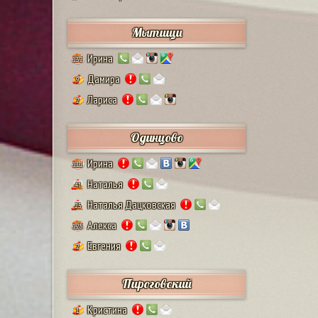
Мытищи
Ирина
132
Дамира
9
Лариса
2
Одинцово
Ирина
111
Наталья
41
Наталья Дацковская
25
Алекса
128
Евгения
2
Пироговский
Кристина
1