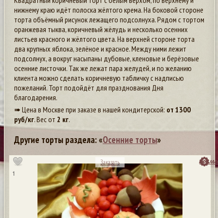
Квадратный коричневый торт с белым верхом, по верхнему и
нижнему краю идёт полоска жёлтого крема. На боковой стороне
торта объёмный рисунок лежащего подсолнуха. Рядом с тортом
оранжевая тыква, коричневый жёлудь и несколько осенних
листьев красного и жёлтого цвета. На верхней стороне торта
два крупных яблока, зелёное и красное. Между ними лежит
подсолнух, а вокруг насыпаны дубовые, кленовые и берёзовые
осенние листочки. Так же лежат пара желудей, и по желанию
клиента можно сделать коричневую табличку с надписью
пожеланий. Торт подойдёт для празднования Дня
благодарения.
➠ Цена в Москве при заказе в нашей кондитерской:
от
1300
руб/кг
. Вес от
2 кг
.
Другие торты раздела: «
Осенние торты
»
посмо
Заказать
1