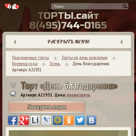
0
0
Т
О
Р
Т
Ы
.
с
а
й
т
8
(
4
9
5
)
7
4
4
-
0
1
6
5
⇓
РАСКРЫТЬ МЕНЮ
⇓
Праздничные торты
Торты на день рождения
Времена года
Осень
День благодарения.
Артикул: А21931
Т
о
р
т
«
Д
е
н
ь
б
л
а
г
о
д
а
р
е
н
и
я
»
Артикул: A21931.
Цена:
посмотреть
Заказать торт