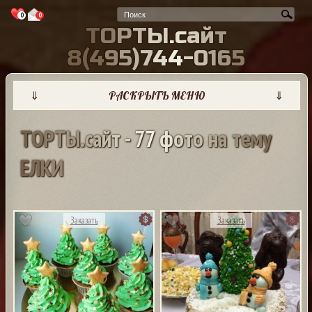
0
0
Т
О
Р
Т
Ы
.
с
а
й
т
8
(
4
9
5
)
7
4
4
-
0
1
6
5
⇓
РАСКРЫТЬ МЕНЮ
⇓
Т
О
Р
Т
Ы
.
с
а
й
т
-
7
7
ф
о
т
о
н
а
т
е
м
у
Е
Л
К
И
Заказать
Заказать