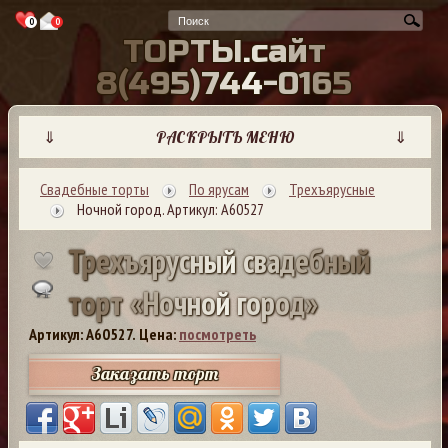
0
0
Т
О
Р
Т
Ы
.
с
а
й
т
8
(
4
9
5
)
7
4
4
-
0
1
6
5
⇓
РАСКРЫТЬ МЕНЮ
⇓
Свадебные торты
По ярусам
Трехъярусные
Ночной город. Артикул: А60527
Т
р
е
х
ъ
я
р
у
с
н
ы
й
с
в
а
д
е
б
н
ы
й
т
о
р
т
«
Н
о
ч
н
о
й
г
о
р
о
д
»
Артикул: A60527.
Цена:
посмотреть
Заказать торт