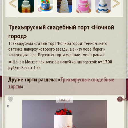
Трехъярусный свадебный торт «Ночной
город»
Трехъярусный круглый торт "Ночной город" темно-синего
оттенка, наверху которого звезды, а внизу море, берег и
танцующая пара. Верхушку торта украшает монограмма.
➠ Цена в Москве при заказе в нашей кондитерской:
от
1300
руб/кг
. Вес от
2 кг
.
Другие торты раздела: «
Трехъярусные свадебные
торты
»
посмо
Заказать
0