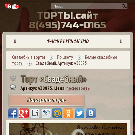
0
0
Т
О
Р
Т
Ы
.
с
а
й
т
8
(
4
9
5
)
7
4
4
-
0
1
6
5
⇓
РАСКРЫТЬ МЕНЮ
⇓
Свадебные торты
По цвету
Белые свадебные
торты
Свадебный. Артикул: А38875
Т
о
р
т
«
С
в
а
д
е
б
н
ы
й
»
Артикул: A38875.
Цена:
посмотреть
Заказать торт