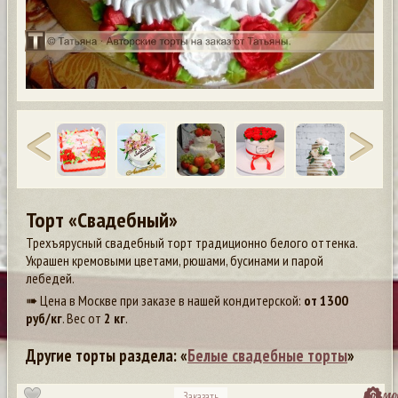
Торт «Свадебный»
Трехъярусный свадебный торт традиционно белого оттенка.
Украшен кремовыми цветами, рюшами, бусинами и парой
лебедей.
➠ Цена в Москве при заказе в нашей кондитерской:
от
1300
руб/кг
. Вес от
2 кг
.
Другие торты раздела: «
Белые свадебные торты
»
посмо
Заказать