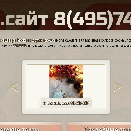
Ы
.
с
а
й
т
8
(
4
9
5
)
7
кондитеры Москвы и других городов
могут сделать для Вас шедевр любой формы, поэ
 кнопку "
заказать
" и приложите фото или эскиз, либо опишите словами внешний вид де
© Татьяна. Саратов 79173157019