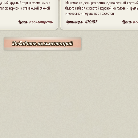
сный круглый торт в форме миски
Мамочке на день рождения одноярусный круглый
лапок, кормом и стекающей слюной.
белого лебедя с золотой короной на голове и крыл
множеством перышек с позолотой.
Цена:
посмотреть
Артикул: A79157
Цена:
п
Добавить комментарий