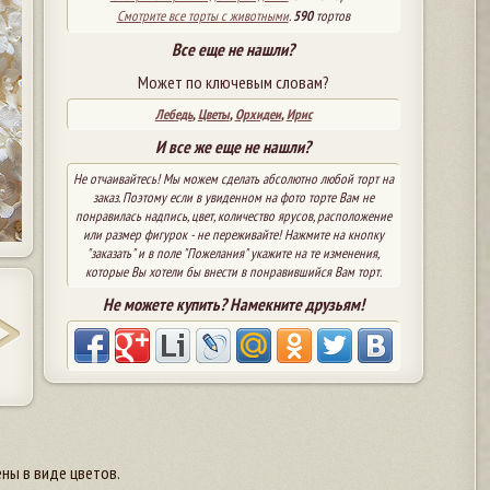
Смотрите все торты с животными
.
590
тортов
Все еще не нашли?
Может по ключевым словам?
Лебедь
,
Цветы
,
Орхидеи
,
Ирис
И все же еще не нашли?
Не отчаивайтесь! Мы можем сделать абсолютно любой торт на
заказ. Поэтому если в увиденном на фото торте Вам не
понравилась надпись, цвет, количество ярусов, расположение
или размер фигурок - не переживайте! Нажмите на кнопку
"заказать" и в поле "Пожелания" укажите на те изменения,
которые Вы хотели бы внести в понравившийся Вам торт.
Не можете купить? Намекните друзьям!
ны в виде цветов.