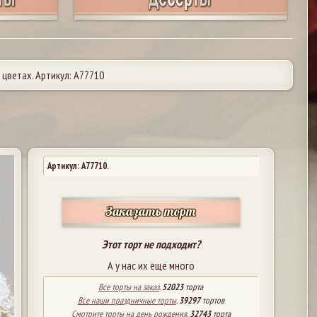
цветах. Артикул: А77710
Артикул: A77710.
Заказать торт
Этот торт не подходит?
А у нас их еще много
Все торты на заказ
.
52023
торта
Все наши праздничные торты
.
39297
тортов
Смотрите торты на день рождения
.
32743
торта