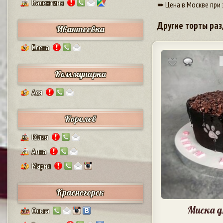
Валентина
➠ Цена в Москве при 
17
Другие торты раз
Ивантеевка
Елена
9
Коммунарка
Ася
8
Королев
Юлия
38
Анна
24
Мария
5
Красногорск
Миска 
Ольга
207