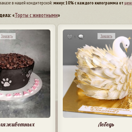
заказе в нашей кондитерской:
минус 10% с каждого килограмма от
цен
дела: «
Торты с животными
»
Заказать
Заказать
1
для животных
Лебедь