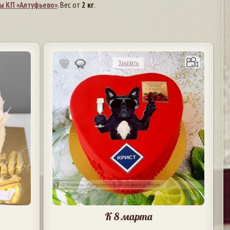
ы КП «Алтуфьево»
. Вес от
2 кг
.
Заказать
К 8 марта