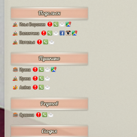
Подольск
Илья Воронин
37
Валентина
14
Наталья
13
Пушкино
Ирина
125
Ирина
12
Алёна
4
Реутов
Сусанна
110
Сходня