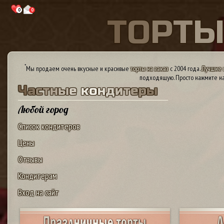
0
0
Т
О
Р
Т
*
Мы продаем очень вкусные и красивые
торты на заказ
с 2004 года.
Лучшие 
подходящую. Просто нажмите на
Ч
а
с
т
н
ы
е
к
о
н
д
и
т
е
р
ы
Любой город
Список кондитеров
Цены
Отзывы
Кондитерам
Вход на сайт