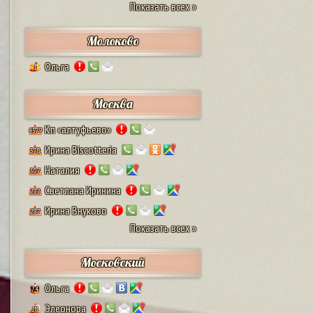
Показать всех »
Молоково
Ольга
1
Москва
Кп «алтуфьево»
4579
Ирина Biscotteria
378
Наталия
307
Светлана Иринина
222
Ирина Внуково
297
Показать всех »
Московский
Ольга
74
Элеонора
28