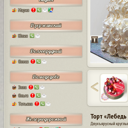
Мария
5
Дзержинский
Юлия
10
Долгопрудный
Олеся
2
Домодедово
Элла
63
Ольга
55
Татьяна
7
Торт «Лебедь 
Железнодорожный
Двухъярусный круглый