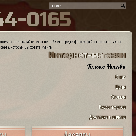
4
4
-
0
1
6
5
тому не переживайте, если не найдете среди фотографий в нашем каталоге
серта, который Вы хотите купить.
И
н
т
е
р
н
е
т
-
м
а
г
а
з
и
н
Только Москва
О нас
Цены
Отзывы
Вкусы тортов
Доставка и оплата