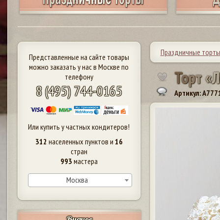
Праздничные торт
Представленные на сайте товары
можно заказать у нас в Москве по
Т
о
р
т
«
Л
телефону
8 (495) 744-0165
Артикул: A777
Или купить у частных кондитеров!
312
населенных пунктов и
16
стран
993
мастера
Москва
Видное