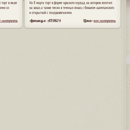
 торт в виде
На 8 марта торт в форме красного сердца, на котором логотип
ьями со
на заказ, а также песик в темных очках, с бокалом шампанского
и открыткой с поздравлениями.
осмотреть
Артикул: A59824
Цена:
посмотреть