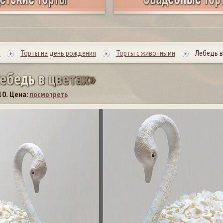
ы
Торты на день рождения
Торты с животными
Лебедь в 
е
б
е
д
ь
в
ц
в
е
т
а
х
»
10.
Цена:
посмотреть