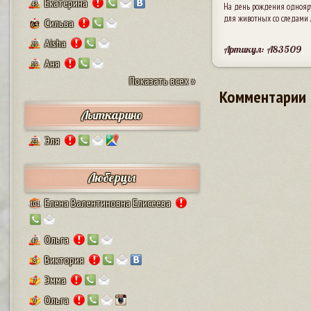
Екатерина
43
На день рождения однояру
для животных со следами 
Сильва
64
Aisha
29
Артикул: A83509
Аня
19
Показать всех »
Комментарии
Лыткарино
Эля
23
Люберцы
Елена Валентиновна Елисеева
101
Ольга
47
Виктория
8
Эмма
7
Ольга
9