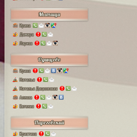
Мытищи
Ирина
132
Дамира
9
Лариса
2
Одинцово
Ирина
111
Наталья
41
Наталья Дацковская
25
Алекса
128
Евгения
2
Пироговский
Кристина
1