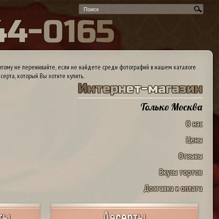
4
4
-
0
1
6
5
тому не переживайте, если не найдете среди фотографий в нашем каталоге
серта, который Вы хотите купить.
И
н
т
е
р
н
е
т
-
м
а
г
а
з
и
н
Только Москва
О нас
Цены
Отзывы
Вкусы тортов
Доставка и оплата