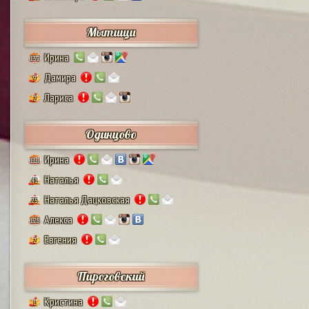
Мытищи
Ирина
132
Дамира
9
Лариса
2
Одинцово
Ирина
111
Наталья
41
Наталья Дацковская
25
Алекса
128
Евгения
2
Пироговский
Кристина
1