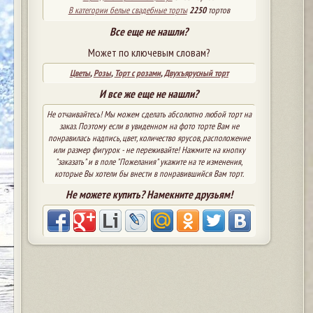
В категории белые свадебные торты
2250
тортов
Все еще не нашли?
Может по ключевым словам?
Цветы
,
Розы
,
Торт с розами
,
Двухъярусный торт
И все же еще не нашли?
Не отчаивайтесь! Мы можем сделать абсолютно любой торт на
заказ. Поэтому если в увиденном на фото торте Вам не
понравилась надпись, цвет, количество ярусов, расположение
или размер фигурок - не переживайте! Нажмите на кнопку
"заказать" и в поле "Пожелания" укажите на те изменения,
которые Вы хотели бы внести в понравившийся Вам торт.
Не можете купить? Намекните друзьям!