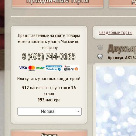
Свадебные торты
Представленные на сайте товары
можно заказать у нас в Москве по
Д
в
у
х
ъ
я
телефону
8 (495) 744-0165
Артикул: A815
Или купить у частных кондитеров!
312
населенных пунктов и
16
стран
993
мастера
Москва
Видное