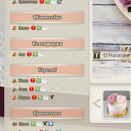
Валентина
17
Ивантеевка
Елена
9
Коммунарка
Ася
8
Королев
Юлия
38
Анна
24
Мария
5
Красногорск
Ольга
207