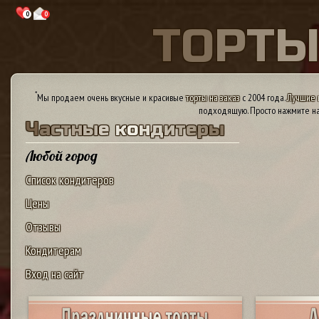
0
0
Т
О
Р
Т
*
Мы продаем очень вкусные и красивые
торты на заказ
с 2004 года.
Лучшие 
подходящую. Просто нажмите на
Ч
а
с
т
н
ы
е
к
о
н
д
и
т
е
р
ы
Любой город
Список кондитеров
Цены
Отзывы
Кондитерам
Вход на сайт