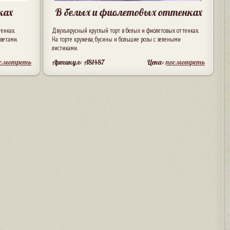
ках
В белых и фиолетовых оттенках
енках.
Двухъярусный круглый торт в белых и фиолетовых оттенках.
ветами.
На торте кружева, бусины и большие розы с зелеными
листиками.
осмотреть
Артикул: A81487
Цена:
посмотреть