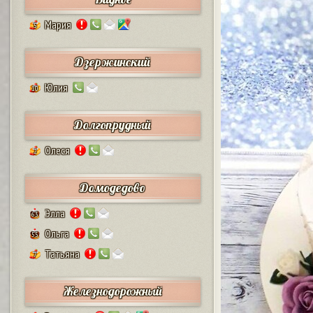
Мария
5
Дзержинский
Юлия
10
Долгопрудный
Олеся
2
Домодедово
Элла
63
Ольга
55
Татьяна
7
Железнодорожный