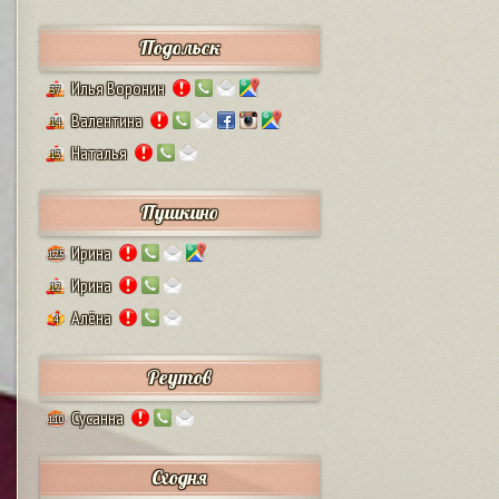
Подольск
Илья Воронин
37
Валентина
14
Наталья
13
Пушкино
Ирина
125
Ирина
12
Алёна
4
Реутов
Сусанна
110
Сходня