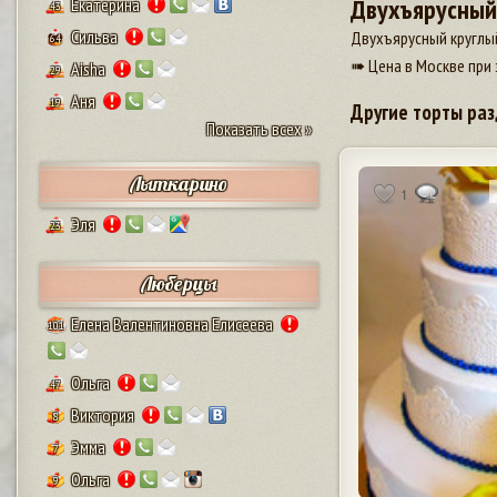
Двухъярусный
Екатерина
43
Сильва
Двухъярусный круглы
64
➠ Цена в Москве при 
Aisha
29
Аня
19
Другие торты раз
Показать всех »
Лыткарино
1
Эля
23
Люберцы
Елена Валентиновна Елисеева
101
Ольга
47
Виктория
8
Эмма
7
Ольга
9