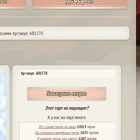
озами. Артикул: А81570
Артикул: A81570.
Заказать торт
Этот торт не подходит?
А у нас их еще много
По ссылке торты на заказ
52023
торта
На странице свадебные торты
3635
тортов
В разделе торты «по цвету»
3205
тортов