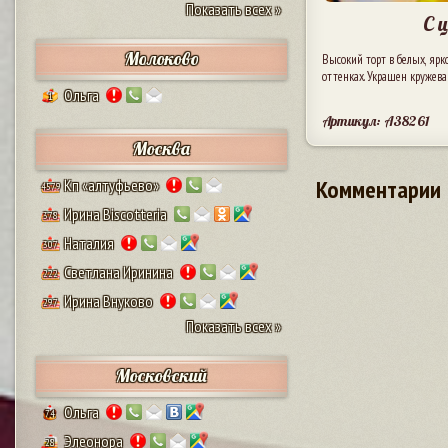
Показать всех »
С 
Молоково
Высокий торт в белых, яр
оттенках. Украшен кружева
Ольга
1
Артикул: A38261
Москва
Комментарии
Кп «алтуфьево»
4579
Ирина Biscotteria
378
Наталия
307
Светлана Иринина
222
Ирина Внуково
297
Показать всех »
Московский
Ольга
74
Элеонора
28