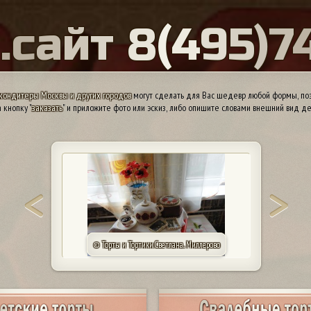
Ы
.
с
а
й
т
8
(
4
9
5
)
7
кондитеры Москвы и других городов
могут сделать для Вас шедевр любой формы, поэ
 кнопку "
заказать
" и приложите фото или эскиз, либо опишите словами внешний вид де
© Марина. Орск 89020352723