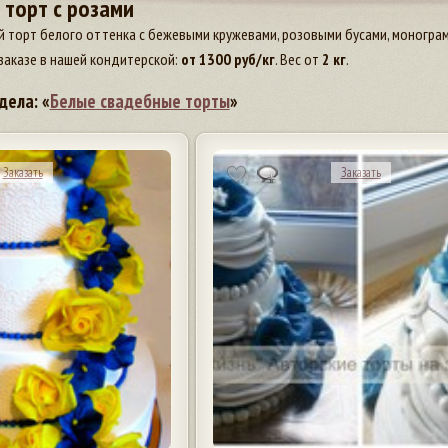
 торт с розами
й торт белого оттенка с бежевыми кружевами, розовыми бусами, моногра
заказе в нашей кондитерской:
от
1300
руб/кг
. Вес от
2 кг
.
дела: «
Белые свадебные торты
»
Заказать
Заказать