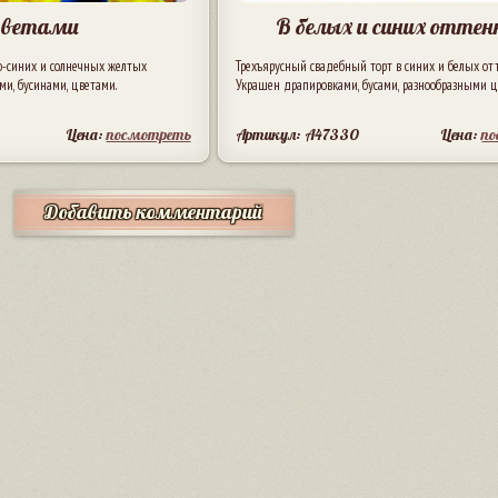
цветами
В белых и синих оттен
ко-синих и солнечных желтых
Трехъярусный свадебный торт в синих и белых отт
ми, бусинами, цветами.
Украшен драпировками, бусами, разнообразными ц
Цена:
посмотреть
Артикул: A47330
Цена:
п
Добавить комментарий