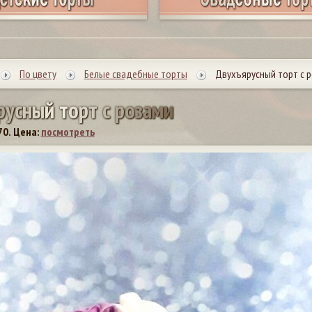
По цвету
Белые свадебные торты
Двухъярусный торт с р
р
у
с
н
ы
й
т
о
р
т
с
р
о
з
а
м
и
70.
Цена:
посмотреть