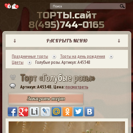
0
0
Т
О
Р
Т
Ы
.
с
а
й
т
8
(
4
9
5
)
7
4
4
-
0
1
6
5
⇓
РАСКРЫТЬ МЕНЮ
⇓
Праздничные торты
Торты на день рождения
Цветы
Голубые розы. Артикул: А45348
Т
о
р
т
«
Г
о
л
у
б
ы
е
р
о
з
ы
»
Артикул: A45348.
Цена:
посмотреть
Заказать торт