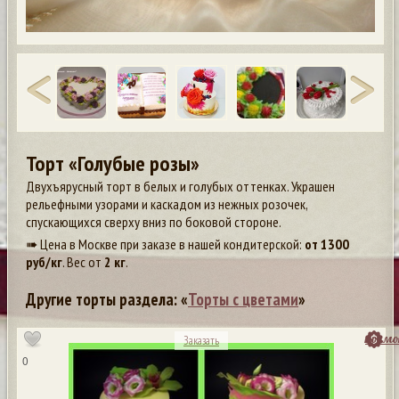
Торт «Голубые розы»
Двухъярусный торт в белых и голубых оттенках. Украшен
рельефными узорами и каскадом из нежных розочек,
спускающихся сверху вниз по боковой стороне.
➠ Цена в Москве при заказе в нашей кондитерской:
от
1300
руб/кг
. Вес от
2 кг
.
Другие торты раздела: «
Торты с цветами
»
посмо
Заказать
0