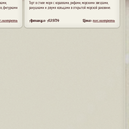
ками,
Торт в стиле моря с кораллами, рифами, морскими звездами,
х, фигурками
ракушками и двумя кольцами в открытой морской раковине.
осмотреть
Артикул: A39714
Цена:
посмотреть