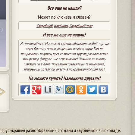
Все еще не нашли?
Может по ключевым словам?
Свадебный
,
Клубника
,
Свадебный торт
И все же еще не нашли?
Не отчаивайтесь! Мы можем сделать абсолютно любой торт на
заказ. Поэтому если в увиденном на фото торте Вам не
понравилась надпись, цвет, количество ярусов, расположение
или размер фигурок - не переживайте! Нажмите на кнопку
"заказать" и в поле "Пожелания" укажите на те изменения,
которые Вы хотели бы внести в понравившийся Вам торт.
Не можете купить? Намекните друзьям!
 ярус украшен разнообразными ягодами и клубничкой в шоколаде.