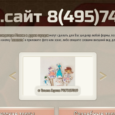
Ы
.
с
а
й
т
8
(
4
9
5
)
7
кондитеры Москвы и других городов
могут сделать для Вас шедевр любой формы, поэ
 кнопку "
заказать
" и приложите фото или эскиз, либо опишите словами внешний вид де
© КП «Алтуфьево». Москва 84957440165