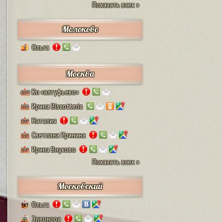
Показать всех »
Молоково
Ольга
1
Москва
Кп «алтуфьево»
4579
Ирина Biscotteria
378
Наталия
307
Светлана Иринина
222
Ирина Внуково
297
Показать всех »
Московский
Ольга
74
Элеонора
28