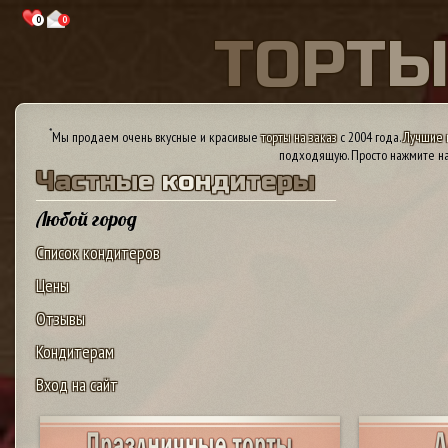
0
0
Т
О
Р
Т
*
Мы продаем очень вкусные и красивые
торты на заказ
с 2004 года.
Лучшие 
подходящую. Просто нажмите на
Ч
а
с
т
н
ы
е
к
о
н
д
и
т
е
р
ы
Любой город
Список кондитеров
Цены
Отзывы
Кондитерам
Вход на сайт