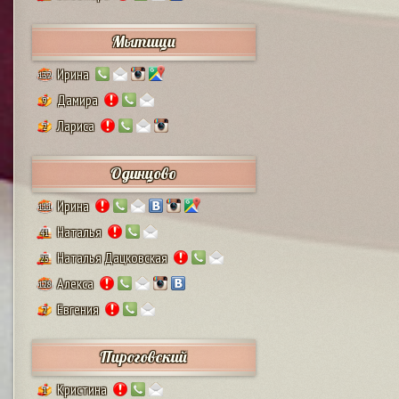
Мытищи
Ирина
132
Дамира
9
Лариса
2
Одинцово
Ирина
111
Наталья
41
Наталья Дацковская
25
Алекса
128
Евгения
2
Пироговский
Кристина
1