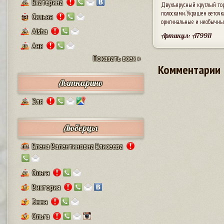
Екатерина
43
Двухъярусный круглый тор
полосками. Украшен веточк
Сильва
64
оригинальные и необычные
Aisha
29
Артикул: A79911
Аня
19
Показать всех »
Комментарии
Лыткарино
Эля
23
Люберцы
Елена Валентиновна Елисеева
101
Ольга
47
Виктория
8
Эмма
7
Ольга
9