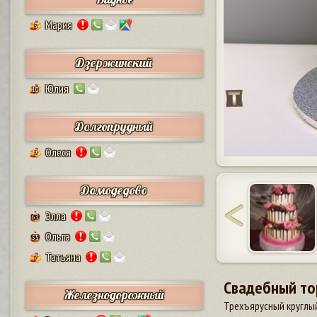
Мария
5
Дзержинский
Юлия
10
Долгопрудный
Олеся
2
Домодедово
Элла
63
Ольга
55
Татьяна
7
Свадебный то
Железнодорожный
Трехъярусный круглый