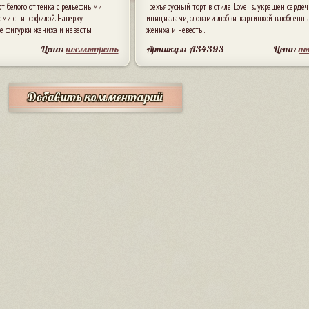
т белого оттенка с рельефными
Трехъярусный торт в стиле Love is... украшен сердеч
ами с гипсофилой. Наверху
инициалами, словами любви, картинкой влюбленны
 фигурки жениха и невесты.
жениха и невесты.
Цена:
посмотреть
Артикул: A34393
Цена:
п
Добавить комментарий