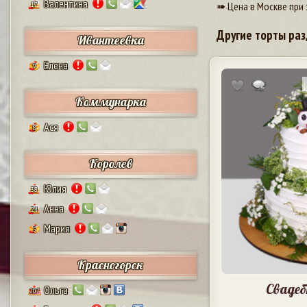
Валентина
➠ Цена в Москве при 
17
Другие торты раз
Ивантеевка
Елена
9
Коммунарка
Ася
8
Королев
Юлия
38
Анна
24
Мария
5
Красногорск
Сваде
Ольга
207