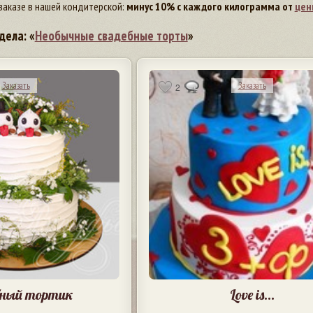
заказе в нашей кондитерской:
минус 10% с каждого килограмма от
цен
дела: «
Необычные свадебные торты
»
Заказать
Заказать
2
бный тортик
Love is...