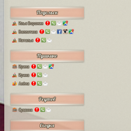
Подольск
Илья Воронин
37
Валентина
14
Наталья
13
Пушкино
Ирина
125
Ирина
12
Алёна
4
Реутов
Сусанна
110
Сходня