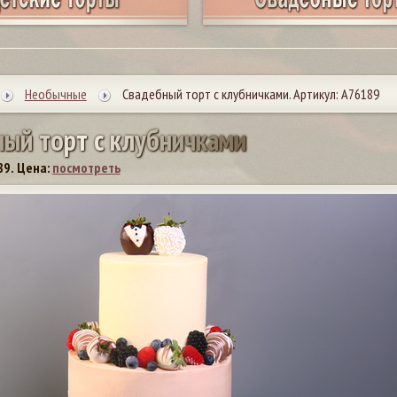
Необычные
Свадебный торт с клубничками. Артикул: А76189
н
ы
й
т
о
р
т
с
к
л
у
б
н
и
ч
к
а
м
и
89.
Цена:
посмотреть