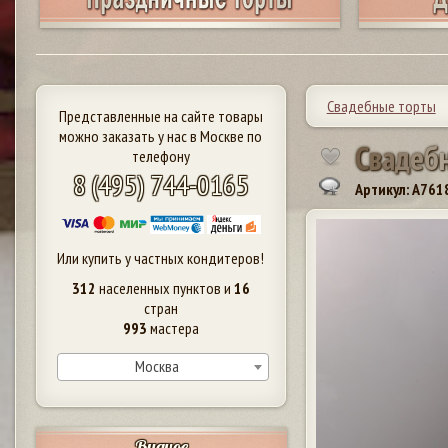
Свадебные торты
Представленные на сайте товары
можно заказать у нас в Москве по
С
в
а
д
е
б
телефону
8 (495) 744-0165
Артикул: A761
Или купить у частных кондитеров!
312
населенных пунктов и
16
стран
993
мастера
Москва
Видное