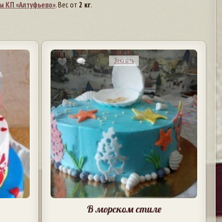
ы КП «Алтуфьево»
. Вес от
2 кг
.
Заказать
3
В морском стиле