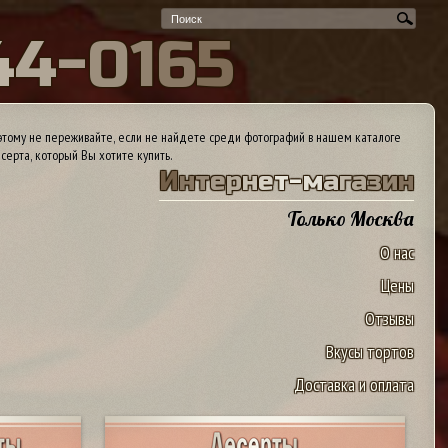
4
4
-
0
1
6
5
тому не переживайте, если не найдете среди фотографий в нашем каталоге
серта, который Вы хотите купить.
И
н
т
е
р
н
е
т
-
м
а
г
а
з
и
н
Только Москва
О нас
Цены
Отзывы
Вкусы тортов
Доставка и оплата