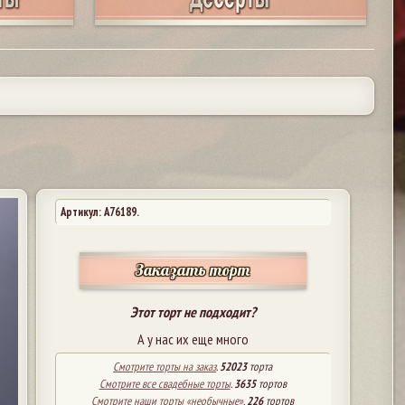
Артикул: A76189.
Заказать торт
Этот торт не подходит?
А у нас их еще много
Смотрите торты на заказ
.
52023
торта
Смотрите все свадебные торты
.
3635
тортов
Смотрите наши торты «необычные»
.
226
тортов