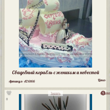
Свадебный корабль с женихом и невестой
Цена:
Артикул: A26166
посмо
Заказать
0