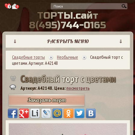
0
0
Т
О
Р
Т
Ы
.
с
а
й
т
8
(
4
9
5
)
7
4
4
-
0
1
6
5
⇓
РАСКРЫТЬ МЕНЮ
⇓
Свадебные торты
Необычные
Свадебный торт с
цветами. Артикул: А42148
С
в
а
д
е
б
н
ы
й
т
о
р
т
с
ц
в
е
т
а
м
и
Артикул: A42148.
Цена:
посмотреть
Заказать торт