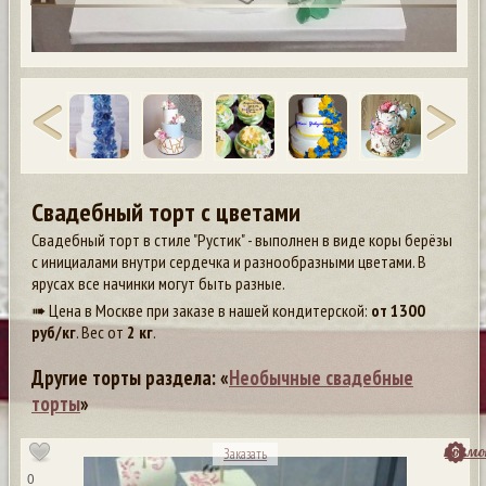
Свадебный торт с цветами
Свадебный торт в стиле "Рустик" - выполнен в виде коры берёзы
с инициалами внутри сердечка и разнообразными цветами. В
ярусах все начинки могут быть разные.
➠ Цена в Москве при заказе в нашей кондитерской:
от
1300
руб/кг
. Вес от
2 кг
.
Другие торты раздела: «
Необычные свадебные
торты
»
посмо
Заказать
0