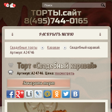
0
0
Т
О
Р
Т
Ы
.
с
а
й
т
8
(
4
9
5
)
7
4
4
-
0
1
6
5
⇓
РАСКРЫТЬ МЕНЮ
⇓
Свадебные торты
Караваи
Свадебный каравай.
Артикул: А24746
Т
о
р
т
«
С
в
а
д
е
б
н
ы
й
к
а
р
а
в
а
й
»
Артикул: A24746.
Цена:
посмотреть
Заказать торт