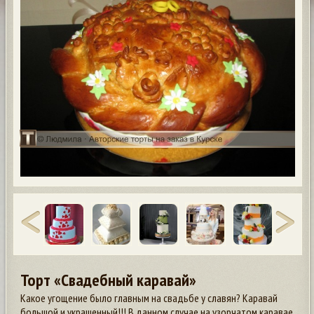
Торт «Свадебный каравай»
Какое угощение было главным на свадьбе у славян? Каравай
большой и украшенный!!! В данном случае на узорчатом каравае