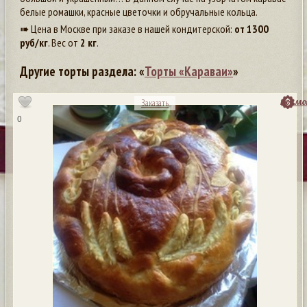
белые ромашки, красные цветочки и обручальные кольца.
➠ Цена в Москве при заказе в нашей кондитерской:
от
1300
руб/кг
. Вес от
2 кг
.
Другие торты раздела: «
Торты «Караваи»
»
посмо
Заказать
0