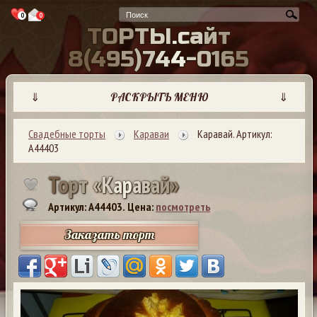
0
0
Т
О
Р
Т
Ы
.
с
а
й
т
8
(
4
9
5
)
7
4
4
-
0
1
6
5
⇓
РАСКРЫТЬ МЕНЮ
⇓
Свадебные торты
Караваи
Каравай. Артикул:
А44403
Т
о
р
т
«
К
а
р
а
в
а
й
»
Артикул: A44403.
Цена:
посмотреть
Заказать торт