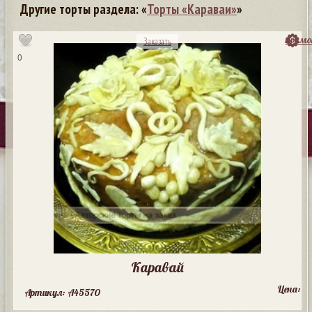
Другие торты раздела: «
Торты «Караваи»
»
посмо
Заказать
0
Каравай
Цена:
Артикул: A45570