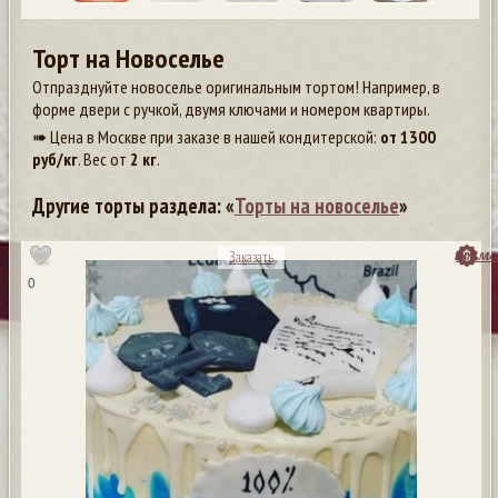
Торт на Новоселье
Отпразднуйте новоселье оригинальным тортом! Например, в
форме двери с ручкой, двумя ключами и номером квартиры.
➠ Цена в Москве при заказе в нашей кондитерской:
от
1300
руб/кг
. Вес от
2 кг
.
Другие торты раздела: «
Торты на новоселье
»
посмо
Заказать
0