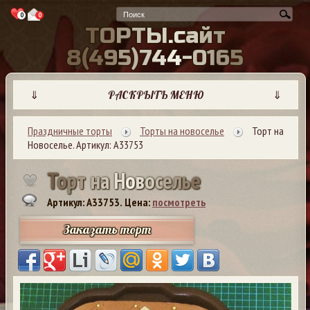
0
0
Т
О
Р
Т
Ы
.
с
а
й
т
8
(
4
9
5
)
7
4
4
-
0
1
6
5
⇓
РАСКРЫТЬ МЕНЮ
⇓
Праздничные торты
Торты на новоселье
Торт на
Новоселье. Артикул: А33753
Т
о
р
т
н
а
Н
о
в
о
с
е
л
ь
е
Артикул: A33753.
Цена:
посмотреть
Заказать торт