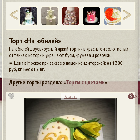
Торт «На юбилей»
На юбилей двухъярусный яркий тортик в красных и золотистых
оттенках, который украшают бусы, кружева и розочки.
➠ Цена в Москве при заказе в нашей кондитерской:
от
1300
руб/кг
. Вес от
2 кг
.
Другие торты раздела: «
Торты с цветами
»
посмо
Заказать
1