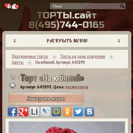
0
0
Т
О
Р
Т
Ы
.
с
а
й
т
8
(
4
9
5
)
7
4
4
-
0
1
6
5
⇓
РАСКРЫТЬ МЕНЮ
⇓
Праздничные торты
Торты на день рождения
Цветы
На юбилей. Артикул: А45899
Т
о
р
т
«
Н
а
ю
б
и
л
е
й
»
1
Артикул: A45899.
Цена:
посмотреть
Заказать торт