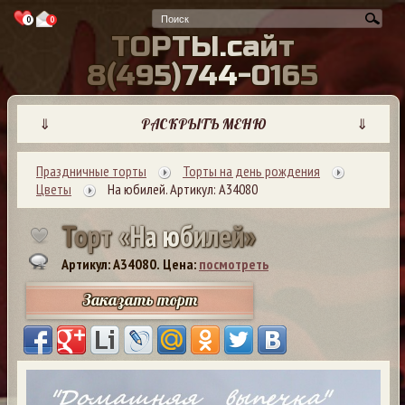
0
0
Т
О
Р
Т
Ы
.
с
а
й
т
8
(
4
9
5
)
7
4
4
-
0
1
6
5
⇓
РАСКРЫТЬ МЕНЮ
⇓
Праздничные торты
Торты на день рождения
Цветы
На юбилей. Артикул: А34080
Т
о
р
т
«
Н
а
ю
б
и
л
е
й
»
Артикул: A34080.
Цена:
посмотреть
Заказать торт