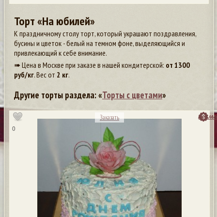
Торт «На юбилей»
К праздничному столу торт, который украшают поздравления,
бусины и цветок - белый на темном фоне, выделяющийся и
привлекающий к себе внимание.
➠ Цена в Москве при заказе в нашей кондитерской:
от
1300
руб/кг
. Вес от
2 кг
.
Другие торты раздела: «
Торты с цветами
»
посмо
Заказать
0