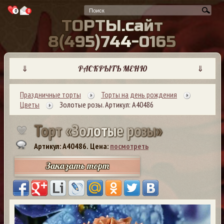
0
0
Т
О
Р
Т
Ы
.
с
а
й
т
8
(
4
9
5
)
7
4
4
-
0
1
6
5
⇓
РАСКРЫТЬ МЕНЮ
⇓
Праздничные торты
Торты на день рождения
Цветы
Золотые розы. Артикул: А40486
Т
о
р
т
«
З
о
л
о
т
ы
е
р
о
з
ы
»
Артикул: A40486.
Цена:
посмотреть
Заказать торт