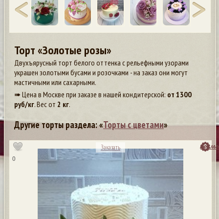
Торт «Золотые розы»
Двухъярусный торт белого оттенка с рельефными узорами
украшен золотыми бусами и розочками - на заказ они могут
мастичными или сахарными.
➠ Цена в Москве при заказе в нашей кондитерской:
от
1300
руб/кг
. Вес от
2 кг
.
Другие торты раздела: «
Торты с цветами
»
посмо
Заказать
0