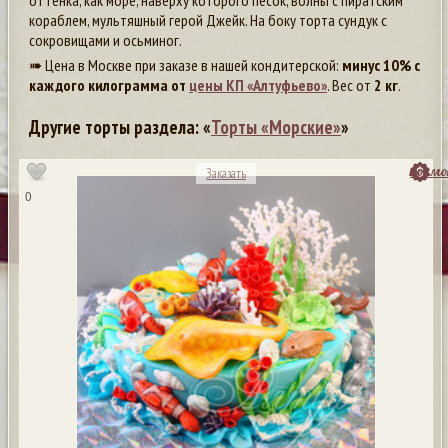
оттенка, как море, наверху которого песок, волны с пиратским
кораблем, мультяшный герой Джейк. На боку торта сундук с
сокровищами и осьминог.
➠ Цена в Москве при заказе в нашей кондитерской:
минус 10% с
каждого килограмма от
цены КП «Алтуфьево»
. Вес от
2 кг
.
Другие торты раздела: «
Торты «Морские»
»
посмо
Заказать
0