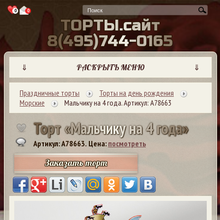
0
0
Т
О
Р
Т
Ы
.
с
а
й
т
8
(
4
9
5
)
7
4
4
-
0
1
6
5
⇓
РАСКРЫТЬ МЕНЮ
⇓
Праздничные торты
Торты на день рождения
Морские
Мальчику на 4 года. Артикул: А78663
Т
о
р
т
«
М
а
л
ь
ч
и
к
у
н
а
4
г
о
д
а
»
Артикул: A78663.
Цена:
посмотреть
Заказать торт