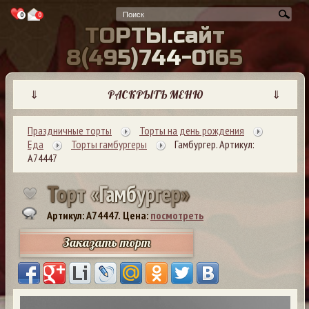
0
0
Т
О
Р
Т
Ы
.
с
а
й
т
8
(
4
9
5
)
7
4
4
-
0
1
6
5
⇓
РАСКРЫТЬ МЕНЮ
⇓
Праздничные торты
Торты на день рождения
Еда
Торты гамбургеры
Гамбургер. Артикул:
А74447
Т
о
р
т
«
Г
а
м
б
у
р
г
е
р
»
Артикул: A74447.
Цена:
посмотреть
Заказать торт