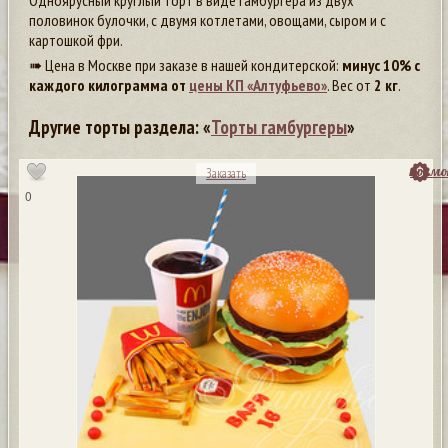
Одноярусный круглый торт в виде гамбургера из двух
половинок булочки, с двумя котлетами, овощами, сыром и с
картошкой фри.
➠ Цена в Москве при заказе в нашей кондитерской:
минус 10% с
каждого килограмма от
цены КП «Алтуфьево»
. Вес от
2 кг
.
Другие торты раздела: «
Торты гамбургеры
»
посмо
Заказать
0