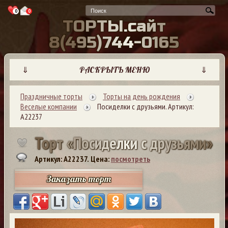
0
0
Т
О
Р
Т
Ы
.
с
а
й
т
8
(
4
9
5
)
7
4
4
-
0
1
6
5
⇓
РАСКРЫТЬ МЕНЮ
⇓
Праздничные торты
Торты на день рождения
Веселые компании
Посиделки с друзьями. Артикул:
А22237
Т
о
р
т
«
П
о
с
и
д
е
л
к
и
с
д
р
у
з
ь
я
м
и
»
Артикул: A22237.
Цена:
посмотреть
Заказать торт