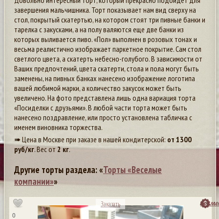
Довольно интересный торт, который прекрасно подойдет для
завершения мальчишника. Торт показывает нам вид сверху на
стол, покрытый скатертью, на котором стоят три пивные банки и
тарелка с закусками, а на полу валяются еще две банки из
которых выливается пиво. «Пол» выполнен в розовых тонах и
весьма реалистично изображает паркетное покрытие. Сам стол
светлого цвета, а скатерть небесно-голубого. В зависимости от
Ваших предпочтений, цвета скатерти, стола и пола могут быть
заменены, на пивных банках нанесено изображение логотипа
вашей любимой марки, а количество закусок может быть
увеличено. На фото представлена лишь одна вариация торта
«Посиделки с друзьями». В любой части торта может быть
нанесено поздравление, или просто установлена табличка с
именем виновника торжества.
➠ Цена в Москве при заказе в нашей кондитерской:
от
1300
руб/кг
. Вес от
2 кг
.
Другие торты раздела: «
Торты «Веселые
компании»
»
посмо
Заказать
0