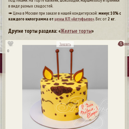
подтеками. На торте капкейк, шоколадки, маршмеллоу и пряники
в виде разных сладостей.
➠ Цена в Москве при заказе в нашей кондитерской:
минус 10% с
каждого килограмма от
цены КП «Алтуфьево»
. Вес от
2 кг
.
Другие торты раздела: «
Желтые торты
»
посмо
Заказать
0