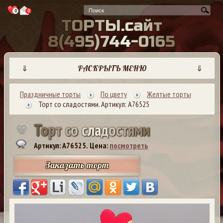
0
0
Т
О
Р
Т
Ы
.
с
а
й
т
8
(
4
9
5
)
7
4
4
-
0
1
6
5
⇓
РАСКРЫТЬ МЕНЮ
⇓
Праздничные торты
По цвету
Желтые торты
Торт со сладостями. Артикул: А76525
Т
о
р
т
с
о
с
л
а
д
о
с
т
я
м
и
Артикул: A76525.
Цена:
посмотреть
Заказать торт