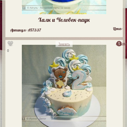
Халк и Человек-паук
Цена:
Артикул: A57337
посмо
Заказать
0