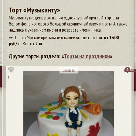
Торт «Музыканту»
Музыканту на день рождения одноярусный круглый торт, на
белом фоне которого большой скрипичный ключ и ноты. А также
надпись с указанием имени и возраста именинника.
➠ Цена в Москве при заказе в нашей кондитерской:
от
1300
руб/кг
. Вес от
2 кг
.
Другие торты раздела: «
Торты на праздники
»
посмо
Заказать
1