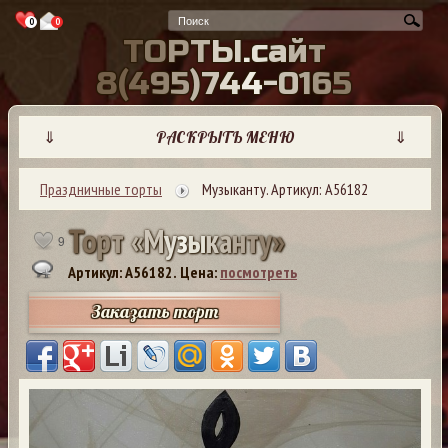
0
0
Т
О
Р
Т
Ы
.
с
а
й
т
8
(
4
9
5
)
7
4
4
-
0
1
6
5
⇓
РАСКРЫТЬ МЕНЮ
⇓
Праздничные торты
Музыканту. Артикул: А56182
Т
о
р
т
«
М
у
з
ы
к
а
н
т
у
»
9
Артикул: A56182.
Цена:
посмотреть
Заказать торт