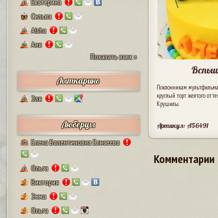
Екатерина
43
Сильва
64
Aisha
29
Аня
19
Показать всех »
Вспыш
Лыткарино
Поклонникам мультфильма
круглый торт желтого отте
Эля
23
Крушилы.
Люберцы
Артикул: A56491
Елена Валентиновна Елисеева
101
Комментарии
Ольга
47
Виктория
8
Эмма
7
Ольга
9