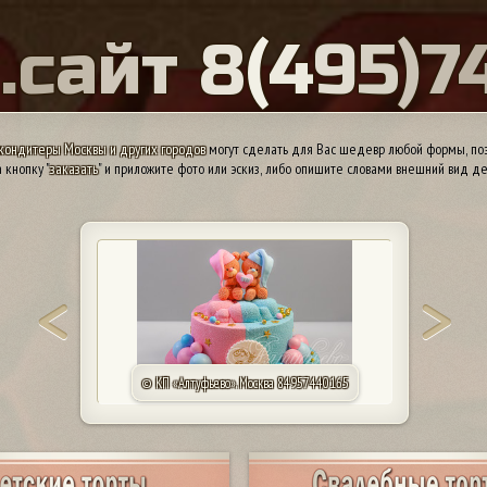
Ы
.
с
а
й
т
8
(
4
9
5
)
7
кондитеры Москвы и других городов
могут сделать для Вас шедевр любой формы, поэ
 кнопку "
заказать
" и приложите фото или эскиз, либо опишите словами внешний вид де
© Подольникова Марина. Омск