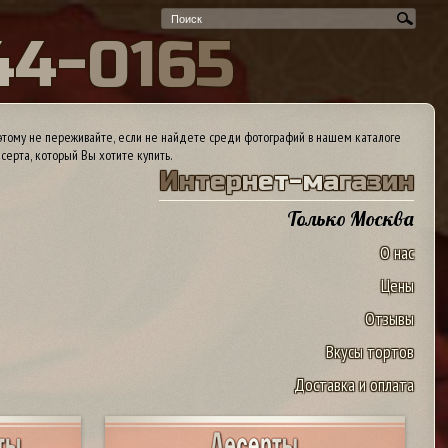
4
4
-
0
1
6
5
тому не переживайте, если не найдете среди фотографий в нашем каталоге
серта, который Вы хотите купить.
И
н
т
е
р
н
е
т
-
м
а
г
а
з
и
н
Только Москва
О нас
Цены
Отзывы
Вкусы тортов
Доставка и оплата