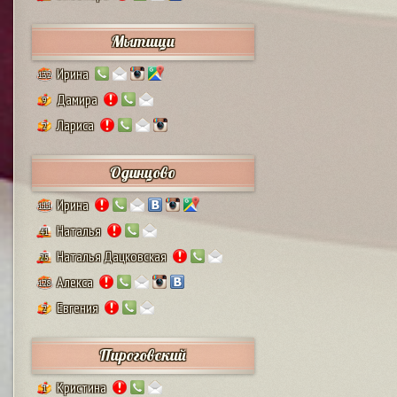
Мытищи
Ирина
132
Дамира
9
Лариса
2
Одинцово
Ирина
111
Наталья
41
Наталья Дацковская
25
Алекса
128
Евгения
2
Пироговский
Кристина
1