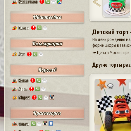
Валентина
17
Ивантеевка
Елена
9
Детский торт
На день рождения мал
Коммунарка
форме цифры в зависи
➠ Цена в Москве при 
Ася
8
Другие торты раз
Королев
Юлия
38
Анна
24
Мария
5
Красногорск
Ольга
207