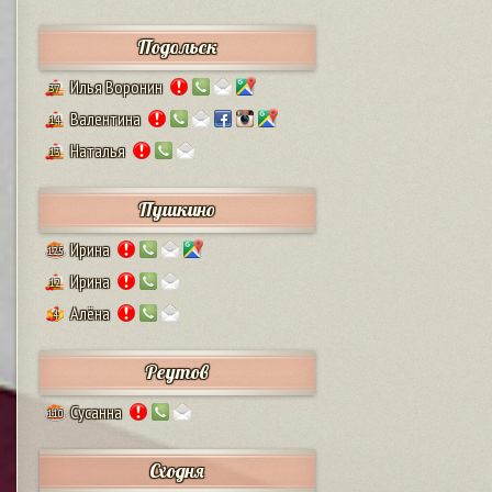
Подольск
Илья Воронин
37
Валентина
14
Наталья
13
Пушкино
Ирина
125
Ирина
12
Алёна
4
Реутов
Сусанна
110
Сходня