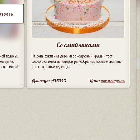
отреть
Со смайликами
ной поляны,
На день рождения девочки одноярусный круглый торт
мешарики:
розового оттенка, на котором разнообразные веселые смайлики
я в шляпе. А
и разноцветные леденцы.
Артикул: A56543
Цена:
посмотреть