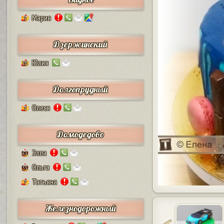
Мария
5
Дзержинский
Юлия
10
Долгопрудный
Олеся
2
Домодедово
Элла
63
Ольга
55
Татьяна
7
Железнодорожный