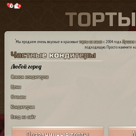
0
0
Т
О
Р
Т
*
Мы продаем очень вкусные и красивые
торты на заказ
с 2004 года.
Лучшие 
подходящую. Просто нажмите на
Ч
а
с
т
н
ы
е
к
о
н
д
и
т
е
р
ы
Любой город
Список кондитеров
Цены
Отзывы
Кондитерам
Вход на сайт