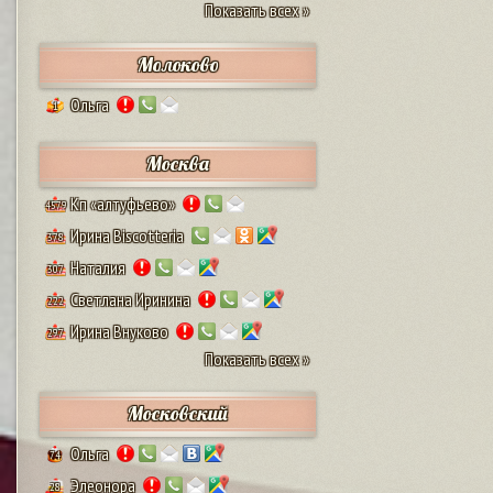
Показать всех »
Молоково
Ольга
1
Москва
Кп «алтуфьево»
4579
Ирина Biscotteria
378
Наталия
307
Светлана Иринина
222
Ирина Внуково
297
Показать всех »
Московский
Ольга
74
Элеонора
28