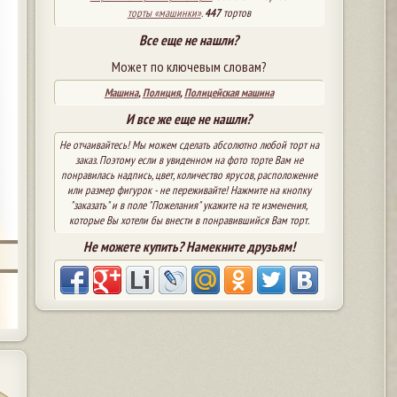
торты «машинки»
.
447
тортов
Все еще не нашли?
Может по ключевым словам?
Машина
,
Полиция
,
Полицейская машина
И все же еще не нашли?
Не отчаивайтесь! Мы можем сделать абсолютно любой торт на
заказ. Поэтому если в увиденном на фото торте Вам не
понравилась надпись, цвет, количество ярусов, расположение
или размер фигурок - не переживайте! Нажмите на кнопку
"заказать" и в поле "Пожелания" укажите на те изменения,
которые Вы хотели бы внести в понравившийся Вам торт.
Не можете купить? Намекните друзьям!