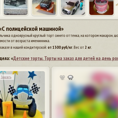
 «С полицейской машиной»
ьчика одноярусный круглый торт синего оттенка, на котором макарон, шо
мости от возраста именинника.
заказе в нашей кондитерской:
от
1300
руб/кг
. Вес от
2 кг
.
дела: «
Детские торты. Торты на заказ для детей на день р
Заказать