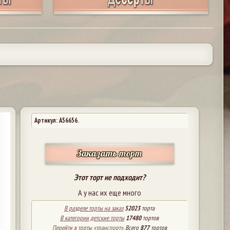
Артикул: A56656.
Заказать торт
Этот торт не подходит?
А у нас их еще много
В разделе торты на заказ
52023
торта
В категории детские торты
17480
тортов
Перейти в торты «транспорт»
. Всего
877
тортов