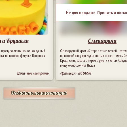
Не для продажи. Принять и посм
 и Крушила
Смешарики
 про чудо-машинки одноярусный
Одноярусный круглый торт в стиле лесной цветоч
нка, на котором фигурки Вспыша и
на которой фигурки мультяшных героев - здесь С
Крош, Ежик, Бараш с пером в руке и листом, Совунь
внизу около домика Нюша.
Цена:
посмотреть
Артикул: A56698
Добавить комментарий