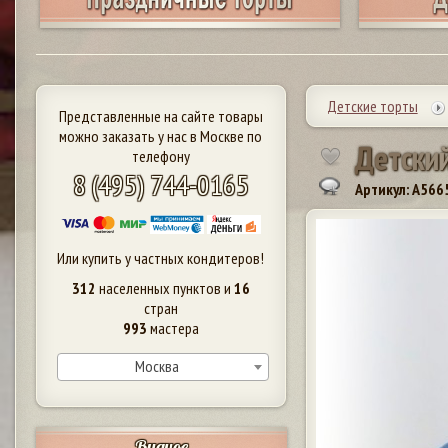
Детские торты
Представленные на сайте товары
можно заказать у нас в Москве по
Д
е
т
с
к
и
телефону
8 (495) 744-0165
Артикул: A566
Или купить у частных кондитеров!
312
населенных пунктов и
16
стран
993
мастера
Москва
Видное