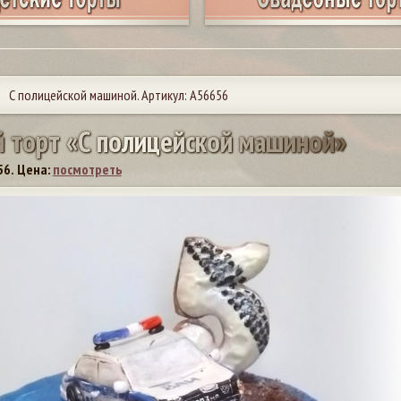
С полицейской машиной. Артикул: А56656
й
т
о
р
т
«
С
п
о
л
и
ц
е
й
с
к
о
й
м
а
ш
и
н
о
й
»
56.
Цена:
посмотреть