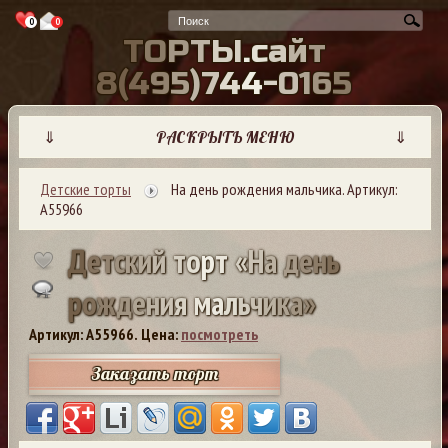
0
0
Т
О
Р
Т
Ы
.
с
а
й
т
8
(
4
9
5
)
7
4
4
-
0
1
6
5
⇓
РАСКРЫТЬ МЕНЮ
⇓
Детские торты
На день рождения мальчика. Артикул:
А55966
Д
е
т
с
к
и
й
т
о
р
т
«
Н
а
д
е
н
ь
р
о
ж
д
е
н
и
я
м
а
л
ь
ч
и
к
а
»
Артикул: A55966.
Цена:
посмотреть
Заказать торт