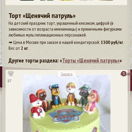
Торт «Щенячий патруль»
На детский праздник торт, украшенный кексиком, цифрой (в
зависимости от возраста именинницы) и пряничными фигурками
любимых мультипликационных персонажей.
➠ Цена в Москве при заказе в нашей кондитерской:
1300
руб/кг
.
Вес от
2 кг
.
Другие торты раздела: «
Торты «Щенячий патруль»
»
посмо
Заказать
37