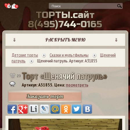
0
0
Т
О
Р
Т
Ы
.
с
а
й
т
8
(
4
9
5
)
7
4
4
-
0
1
6
5
⇓
РАСКРЫТЬ МЕНЮ
⇓
Детские торты
Сказки и мультфильмы
Щенячий
патруль
Щенячий патруль. Артикул: А31855
Т
о
р
т
«
Щ
е
н
я
ч
и
й
п
а
т
р
у
л
ь
»
23
Артикул: A31855.
Цена:
посмотреть
Заказать торт