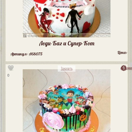
Леди-Баг и Супер-Кот
Цена:
Артикул: A68075
посмо
Заказать
0