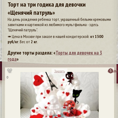
Торт на три годика для девочки
«Щенячий патруль»
На день рождения ребенка торт, украшенный белыми кремовыми
завитками и картинкой из любимого мультфильма - здесь
"Щенячий патруль".
➠ Цена в Москве при заказе в нашей кондитерской:
от
1300
руб/кг
. Вес от
2 кг
.
Другие торты раздела: «
Торты для девочек на 3
года
»
посмо
Заказать
0