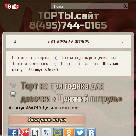
0
0
Т
О
Р
Т
Ы
.
с
а
й
т
8
(
4
9
5
)
7
4
4
-
0
1
6
5
⇓
РАСКРЫТЬ МЕНЮ
⇓
Праздничные торты
Торты на день рождения
Торты для девочек
Торты на 3 года
Щенячий
патруль. Артикул: А36740
Т
о
р
т
н
а
т
р
и
г
о
д
и
к
а
д
л
я
д
е
в
о
ч
к
и
«
Щ
е
н
я
ч
и
й
п
а
т
р
у
л
ь
»
Артикул: A36740.
Цена:
посмотреть
Заказать торт