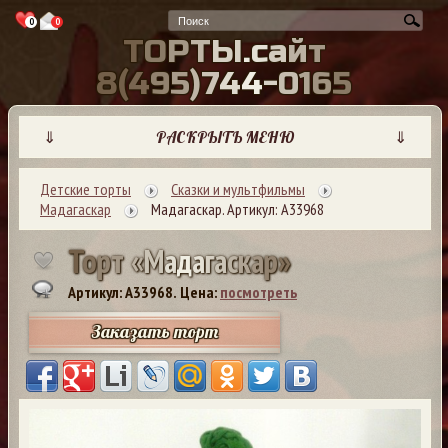
0
0
Т
О
Р
Т
Ы
.
с
а
й
т
8
(
4
9
5
)
7
4
4
-
0
1
6
5
⇓
РАСКРЫТЬ МЕНЮ
⇓
Детские торты
Сказки и мультфильмы
Мадагаскар
Мадагаскар. Артикул: А33968
Т
о
р
т
«
М
а
д
а
г
а
с
к
а
р
»
Артикул: A33968.
Цена:
посмотреть
Заказать торт