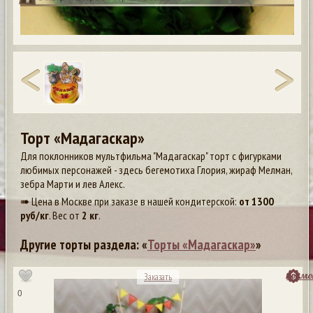
Торт «Мадагаскар»
Для поклонников мультфильма "Мадагаскар" торт с фигурками
любимых персонажей - здесь бегемотиха Глория, жираф Мелман,
зебра Марти и лев Алекс.
➠ Цена в Москве при заказе в нашей кондитерской:
от
1300
руб/кг
. Вес от
2 кг
.
Другие торты раздела: «
Торты «Мадагаскар»
»
посмо
Заказать
0