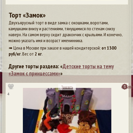
Торт «Замок»
Двухъярусный торт в виде замка с окошками, воротами,
камушками внизу и растениями, тянущимися по стенам снизу
наверх. На самом верху сидит дракончик с крыльями. И конечно,
можно указать имя и возраст именинника.
➠ Цена в Москве при заказе в нашей кондитерской:
от
1300
руб/кг
. Вес от
2 кг
.
Другие торты раздела: «
Детские торты на тему
«Замок с принцессами»
»
посмо
Заказать
4