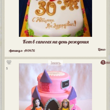
Кот в сапогах на день рождения
Цена:
Артикул: A49476
посмо
Заказать
5