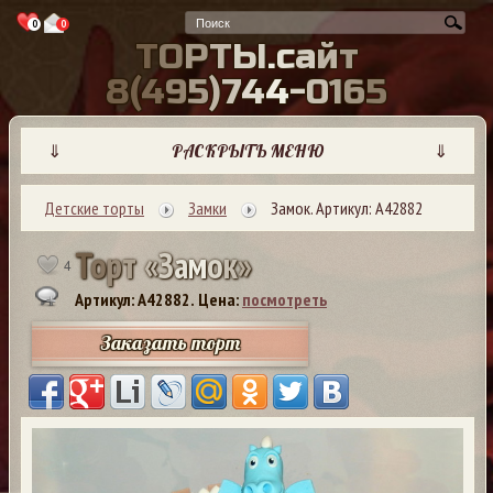
0
0
Т
О
Р
Т
Ы
.
с
а
й
т
8
(
4
9
5
)
7
4
4
-
0
1
6
5
⇓
РАСКРЫТЬ МЕНЮ
⇓
Детские торты
Замки
Замок. Артикул: А42882
Т
о
р
т
«
З
а
м
о
к
»
4
Артикул: A42882.
Цена:
посмотреть
Заказать торт