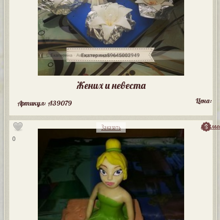
Жених и невеста
Цена:
Артикул: A39079
посмо
Заказать
0