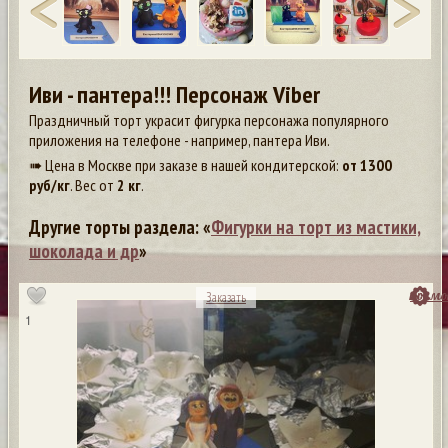
Иви - пантера!!! Персонаж Viber
Праздничный торт украсит фигурка персонажа популярного
приложения на телефоне - например, пантера Иви.
➠ Цена в Москве при заказе в нашей кондитерской:
от
1300
руб/кг
. Вес от
2 кг
.
Другие торты раздела: «
Фигурки на торт из мастики,
шоколада и др
»
посмо
Заказать
1