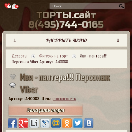
0
0
Т
О
Р
Т
Ы
.
с
а
й
т
8
(
4
9
5
)
7
4
4
-
0
1
6
5
⇓
РАСКРЫТЬ МЕНЮ
⇓
Десерты
Фигурки на торт
Иви - пантера!!!
Персонаж Viber. Артикул: А40088
И
в
и
-
п
а
н
т
е
р
а
!
!
!
П
е
р
с
о
н
а
ж
V
i
b
e
r
Артикул: A40088.
Цена:
посмотреть
Заказать торт