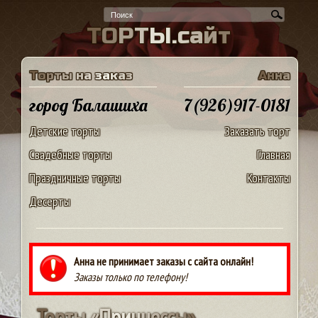
Т
О
Р
Т
Ы
.
с
а
й
т
Т
о
р
т
ы
н
а
з
а
к
а
з
А
н
н
а
город Балашиха
7(926)917-0181
Детские торты
Заказать торт
Свадебные торты
Главная
Праздничные торты
Контакты
Десерты
Анна не принимает заказы с сайта онлайн!
Заказы только по телефону!
Т
о
р
т
ы
«
П
р
и
н
ц
е
с
с
ы
»