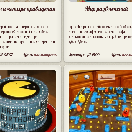
 и четыре привидения
Мир развлечений
рый торт, на поверхности которого
Торт «Мир развлечений» сочетает в себе образ
персонажей известной игры: лабиринт,
известных мультфильмов, кинематографа,
н с открытым ртом, четыре
компьютерных и настольных игр. В центре тор
 привидения, фрукты в виде черешни и
кубик Рубика.
кругом.
A20567
Цена:
посмотреть
Артикул: A21592
Цена:
посм
Заказать
Заказать
1