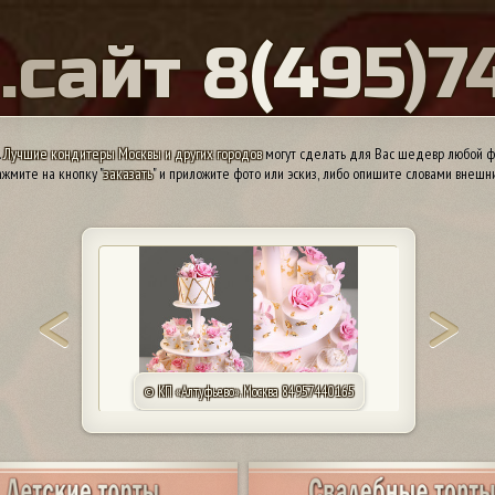
Ы
.
с
а
й
т
8
(
4
9
5
)
7
.
Лучшие кондитеры Москвы и других городов
могут сделать для Вас шедевр любой ф
жмите на кнопку "
заказать
" и приложите фото или эскиз, либо опишите словами внешн
© КП «Алтуфьево». Москва 84957440165