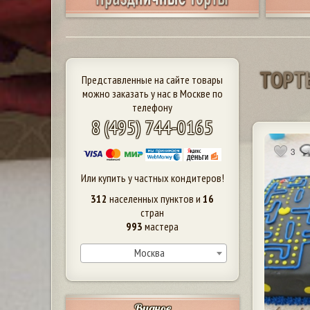
Т
О
Р
Т
Представленные на сайте товары
можно заказать у нас в Москве по
телефону
8 (495) 744-0165
3
Или купить у частных кондитеров!
312
населенных пунктов и
16
стран
993
мастера
Москва
Видное