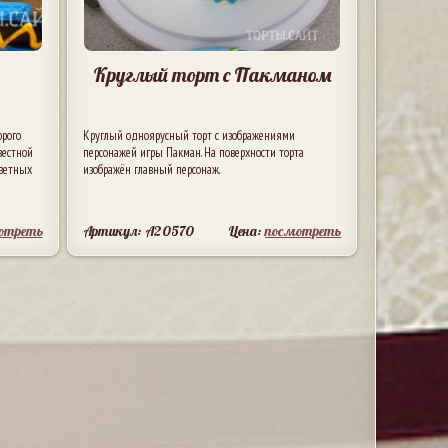
Круглый торт с Пакманом
орого
Круглый одноярусный торт с изображениями
вестной
персонажей игры Пакман. На поверхности торта
цветных
изображён главный персонаж.
отреть
Артикул: A20570
Цена:
посмотреть