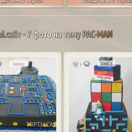
Ы
.
с
а
й
т
-
7
ф
о
т
о
н
а
т
е
м
у
P
A
C
-
M
A
N
Заказать
Заказать
1