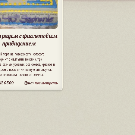
 рядом с фиолетовым
привидением
 торт, на поверхности которого
иринт с желтыми точками, три
 разных уровнях: оранжевое, красное и
Рядом с последним выпуклый рисунок
го персонажа - желтого Пэкмена.
 A20569
Цена:
посмотреть