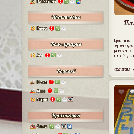
Валентина
17
Ивантеевка
Пэк
Елена
9
Круглый торт 
Коммунарка
черном кружоч
размерам почти
Ася
и две бегут к 
8
Артикул:
Королев
Юлия
38
Анна
24
1
Мария
5
Красногорск
Ольга
207