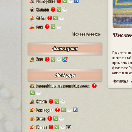
Екатерина
43
Сильва
64
Aisha
29
Аня
19
Показать всех »
Пэкмен
Лыткарино
Прямоугольный
нарисован лаб
Эля
23
привидения на
фиолетовое. 
самого главно
Люберцы
Артикул:
Елена Валентиновна Елисеева
101
Ольга
47
Виктория
8
Эмма
7
Ольга
9