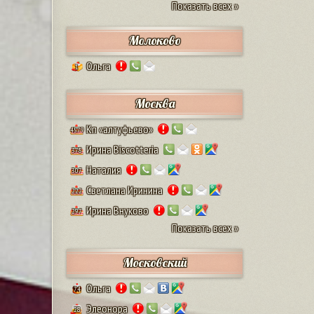
Показать всех »
Молоково
Ольга
1
Москва
Кп «алтуфьево»
4579
Ирина Biscotteria
378
Наталия
307
Светлана Иринина
222
Ирина Внуково
297
Показать всех »
Московский
Ольга
74
Элеонора
28