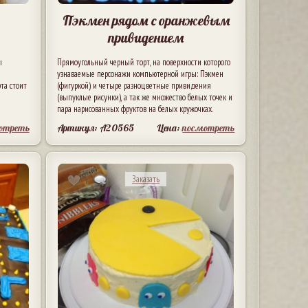
Пэкмен рядом с оранжевым
привидением
ы
Прямоугольный черный торт, на поверхности которого
узнаваемые персонажи компьютерной игры: Пэкмен
та стоит
(фигуркой) и четыре разноцветные привидения
(выпуклые рисунки), а так же множество белых точек и
пара нарисованных фруктов на белых кружочках.
отреть
Артикул: A20565
Цена:
посмотреть
Заказать
1