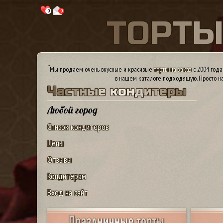
0
0
Т
О
Р
Т
*
Мы продаем очень вкусные и красивые
торты на заказ
с 2004 года
в нашем каталоге подходящую. Просто на
Ч
а
с
т
н
ы
е
к
о
н
д
и
т
е
р
ы
Любой город
Список кондитеров
Цены
Отзывы
Кондитерам
Вход на сайт