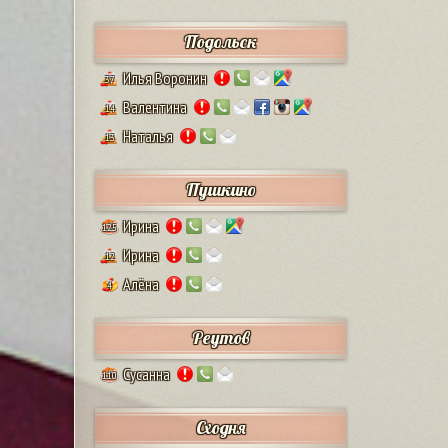
Подольск
Илья Воронин
37
Валентина
14
Наталья
13
Пушкино
Ирина
125
Ирина
12
Алёна
4
Реутов
Сусанна
110
Сходня