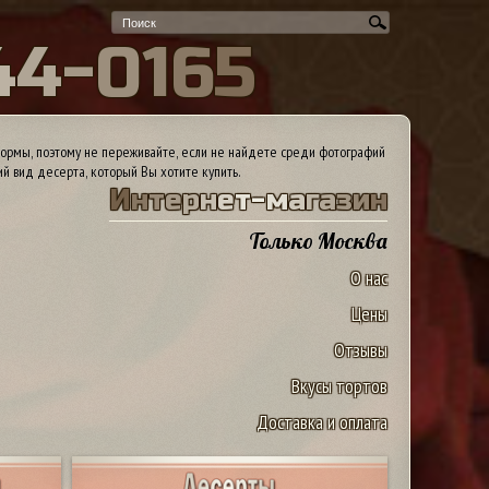
4
4
-
0
1
6
5
ормы, поэтому не переживайте, если не найдете среди фотографий
ий вид десерта, который Вы хотите купить.
И
н
т
е
р
н
е
т
-
м
а
г
а
з
и
н
Только Москва
О нас
Цены
Отзывы
Вкусы тортов
Доставка и оплата