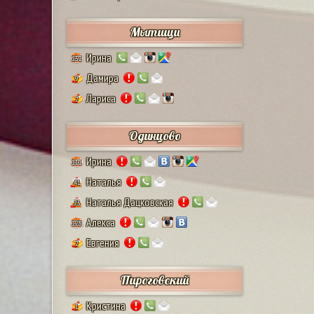
Мытищи
Ирина
132
Дамира
9
Лариса
2
Одинцово
Ирина
111
Наталья
41
Наталья Дацковская
25
Алекса
128
Евгения
2
Пироговский
Кристина
1