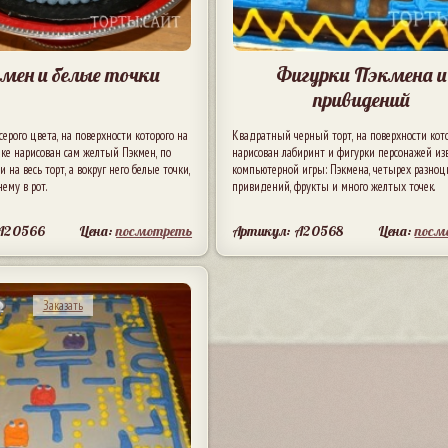
мен и белые точки
Фигурки Пэкмена и
привидений
серого цвета, на поверхности которого на
Квадратный черный торт, на поверхности кот
ке нарисован сам желтый Пэкмен, по
нарисован лабиринт и фигурки персонажей из
 на весь торт, а вокруг него белые точки,
компьютерной игры: Пэкмена, четырех разно
нему в рот.
привидений, фрукты и много желтых точек.
 A20566
Цена:
посмотреть
Артикул: A20568
Цена:
посм
Заказать