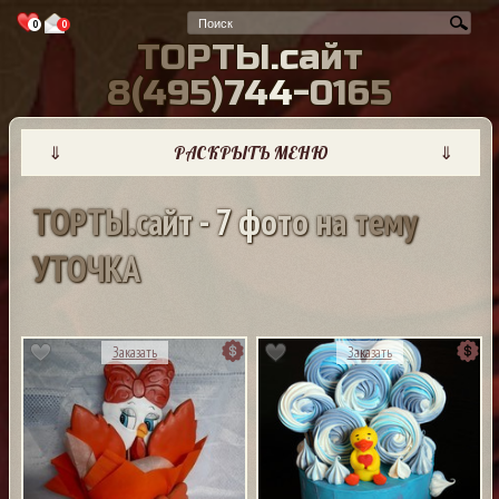
0
0
Т
О
Р
Т
Ы
.
с
а
й
т
8
(
4
9
5
)
7
4
4
-
0
1
6
5
⇓
РАСКРЫТЬ МЕНЮ
⇓
Т
О
Р
Т
Ы
.
с
а
й
т
-
7
ф
о
т
о
н
а
т
е
м
у
У
Т
О
Ч
К
А
Заказать
Заказать