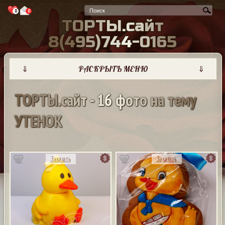
0
0
Т
О
Р
Т
Ы
.
с
а
й
т
8
(
4
9
5
)
7
4
4
-
0
1
6
5
⇓
РАСКРЫТЬ МЕНЮ
⇓
Т
О
Р
Т
Ы
.
с
а
й
т
-
1
6
ф
о
т
о
н
а
т
е
м
у
У
Т
Е
Н
О
К
Заказать
Заказать