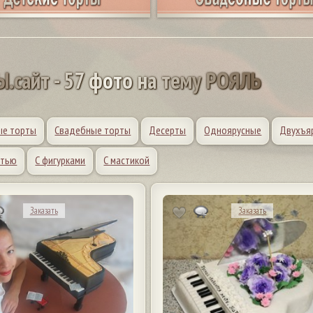
Ы
.
с
а
й
т
-
5
7
ф
о
т
о
н
а
т
е
м
у
Р
О
Я
Л
Ь
ые торты
Свадебные торты
Десерты
Одноярусные
Двухъя
атью
С фигурками
С мастикой
Заказать
Заказать