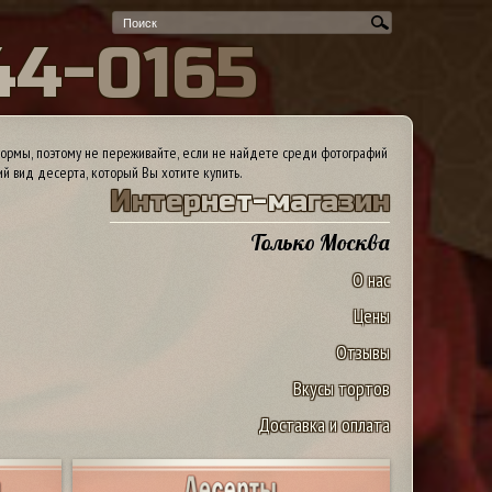
4
4
-
0
1
6
5
ормы, поэтому не переживайте, если не найдете среди фотографий
ий вид десерта, который Вы хотите купить.
И
н
т
е
р
н
е
т
-
м
а
г
а
з
и
н
Только Москва
О нас
Цены
Отзывы
Вкусы тортов
Доставка и оплата