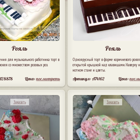
Рояль
Рояль
ения для музыкального работника торт в
Одноярусный торт в форме коричневого рояля
рояля со множеством розовых роз.
открытой крышкой над клавишами. Наверху 
нотном стане и цветы.
A28878
Цена:
посмотреть
Артикул: A74162
Цена:
посм
Заказать
Заказать