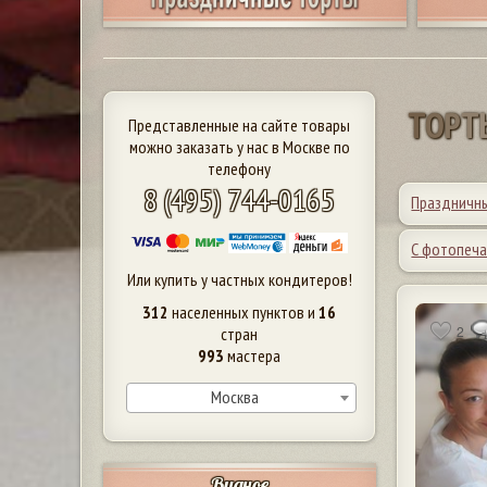
Т
О
Р
Т
Представленные на сайте товары
можно заказать у нас в Москве по
телефону
8 (495) 744-0165
Праздничн
С фотопеч
Или купить у частных кондитеров!
312
населенных пунктов и
16
2
стран
993
мастера
Москва
Видное