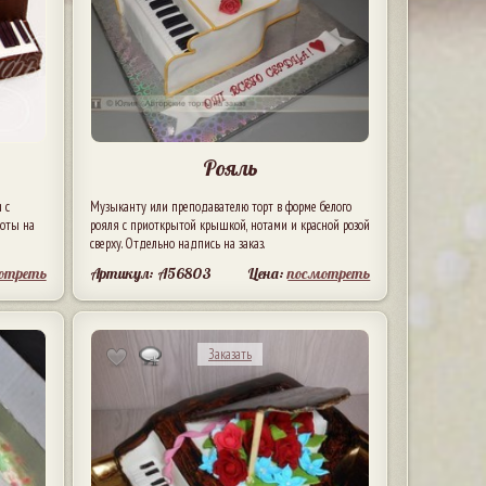
Рояль
 с
Музыканту или преподавателю торт в форме белого
ноты на
рояля с приоткрытой крышкой, нотами и красной розой
сверху. Отдельно надпись на заказ.
отреть
Артикул: A56803
Цена:
посмотреть
Заказать