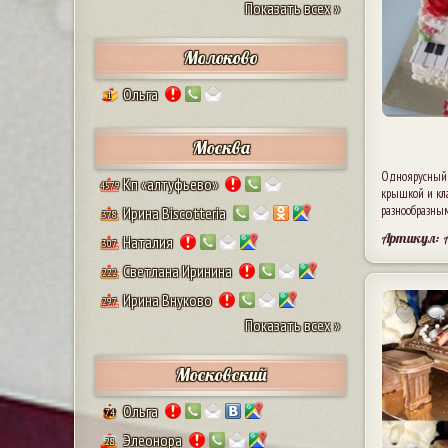
Показать всех »
Молоково
Ольга
1
Москва
Одноярусный т
Кп «алтуфьево»
4579
крышкой и кл
разнообразны
Ирина Biscotteria
378
Артикул: 
Наталия
307
Светлана Иринина
222
Ирина Внуково
297
Показать всех »
Московский
Ольга
74
Элеонора
28