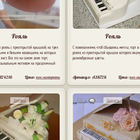
Рояль
Рояль
рояль с приоткрытой крышкой, на трех
С пожеланиями, чтоб сбывались мечты, торт в
рными и белыми клавишами, на которых
рояля, из приоткрытой крышки которого вид
лист. Все это на самом деле торт,
разнообразные цветы.
узыкальным мотивом на праздничный
A24216
Цена:
посмотреть
Артикул: A38728
Цена:
посм
Заказать
Заказать
1