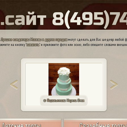
Ы
.
с
а
й
т
8
(
4
9
5
)
7
.
Лучшие кондитеры Москвы и других городов
могут сделать для Вас шедевр любой ф
жмите на кнопку "
заказать
" и приложите фото или эскиз, либо опишите словами внешн
© Подольникова Марина. Омск