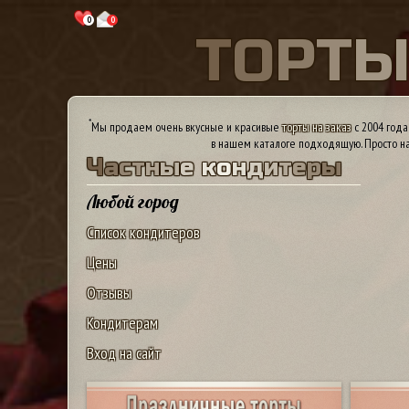
0
0
Т
О
Р
Т
*
Мы продаем очень вкусные и красивые
торты на заказ
с 2004 года
в нашем каталоге подходящую. Просто на
Ч
а
с
т
н
ы
е
к
о
н
д
и
т
е
р
ы
Любой город
Список кондитеров
Цены
Отзывы
Кондитерам
Вход на сайт