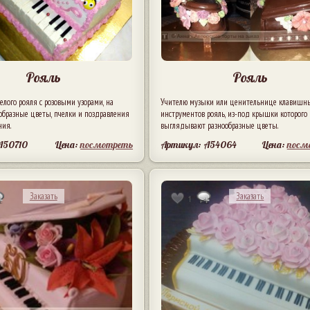
Рояль
Рояль
белого рояля с розовыми узорами, на
Учителю музыки или ценительнице клавишн
образные цветы, пчелки и поздравления
инструментов рояль, из-под крышки которого
ния.
выглядывают разнообразные цветы.
A50710
Цена:
посмотреть
Артикул: A54064
Цена:
посм
Заказать
Заказать
1