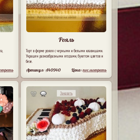
Рояль
а,
Торт в форме рояля с черными и белыми клавишами.
Украшен разнообразными ягодами, букетом цветов и
безе.
отреть
Артикул: A40940
Цена:
посмотреть
Заказать