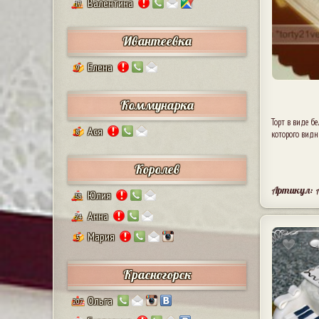
Валентина
17
Ивантеевка
Елена
9
Коммунарка
Торт в виде б
Ася
8
которого видн
Королев
Артикул: 
Юлия
38
Анна
24
Мария
5
1
Красногорск
Ольга
207