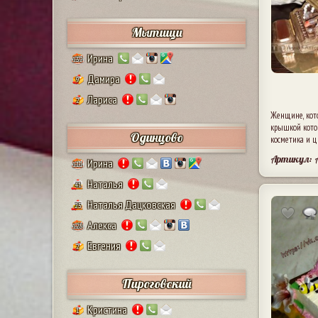
Мытищи
Ирина
132
Дамира
9
Лариса
2
Женщине, кото
крышкой котор
Одинцово
косметика и ц
Артикул:
Ирина
111
Наталья
41
Наталья Дацковская
25
Алекса
128
Евгения
2
Пироговский
Кристина
1