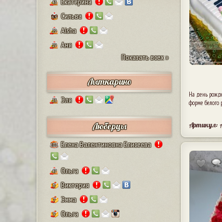
Екатерина
43
Сильва
64
Aisha
29
Аня
19
Показать всех »
Лыткарино
На день рожд
Эля
23
форме белого 
Артикул: 
Люберцы
Елена Валентиновна Елисеева
101
Ольга
47
Виктория
8
Эмма
7
Ольга
9