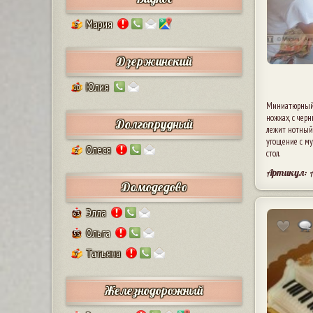
Мария
5
Дзержинский
Юлия
10
Миниатюрный 
ножках, с че
Долгопрудный
лежит нотный 
угощение с м
Олеся
2
стол.
Артикул: 
Домодедово
Элла
63
Ольга
55
Татьяна
7
Железнодорожный