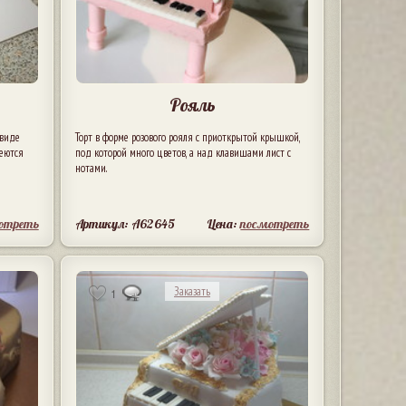
Рояль
 виде
Торт в форме розового рояля с приоткрытой крышкой,
неются
под которой много цветов, а над клавишами лист с
нотами.
отреть
Артикул: A62645
Цена:
посмотреть
Заказать
1