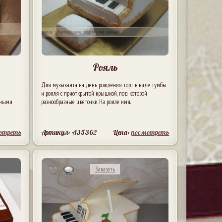
Рояль
Для музыканта на день рождения торт в виде тумбы
и рояля с приоткрытой крышкой, под которой
жными
разнообразные цветочки. На рояле имя.
отреть
Артикул: A35362
Цена:
посмотреть
Заказать