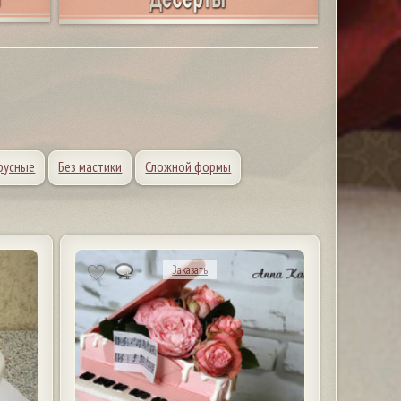
русные
Без мастики
Сложной формы
Заказать