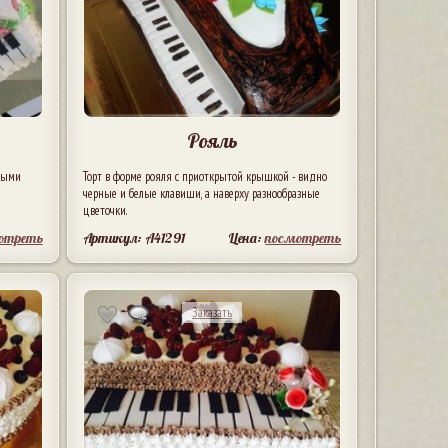
Рояль
елыми
Торт в форме рояля с приоткрытой крышкой - видно
черные и белые клавиши, а наверху разнообразные
цветочки.
отреть
Артикул: A41291
Цена:
посмотреть
Заказать