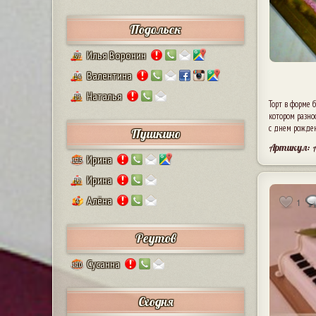
Подольск
Илья Воронин
37
Валентина
14
Наталья
13
Торт в форме 
котором разно
с днем рожде
Пушкино
Артикул: 
Ирина
125
Ирина
12
Алёна
1
4
Реутов
Сусанна
110
Сходня