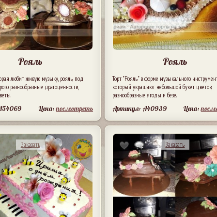
Рояль
Рояль
рая любит живую музыку, рояль, под
Торт "Рояль" в форме музыкального инструмент
ого разнообразные драгоценности,
который украшают небольшой букет цветов,
веты.
разнообразные ягоды и безе.
 A54069
Цена:
посмотреть
Артикул: A40939
Цена:
посм
Заказать
Заказать