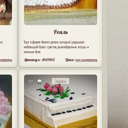
Рояль
ых
Торт в форме белого рояля, который украшают
небольшой букет цветов, разнообразные ягоды и
нежные безе.
отреть
Артикул: A40942
Цена:
посмотреть
Заказать