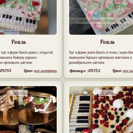
Рояль
Рояль
орт в форме белого рояля с открытой
Торт в форме рояля белого оттенка с черно-б
авишами. Наверху украшен
клавишами. Украшен кремовыми завитками и
ми кремовыми цветами.
разнообразными цветами.
A74755
Цена:
посмотреть
Артикул: A74753
Цена:
посм
Заказать
Заказать