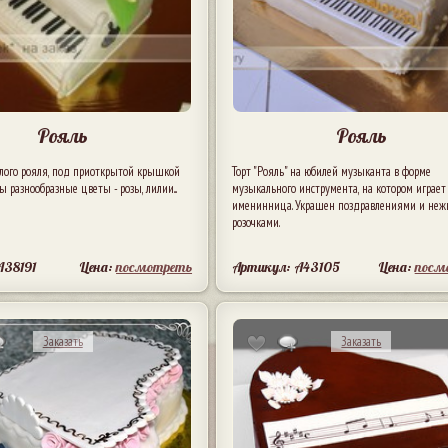
Рояль
Рояль
елого рояля, под приоткрытой крышкой
Торт "Рояль" на юбилей музыканта в форме
ы разнообразные цветы - розы, лилии...
музыкального инструмента, на котором играет
именинница. Украшен поздравлениями и не
розочками.
A38191
Цена:
посмотреть
Артикул: A43105
Цена:
посм
Заказать
Заказать