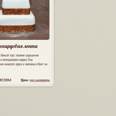
опардовая лента
 белый торт, главное украшение
та леопардового окраса. Она
низ каждого яруса и завязана в бант на
 A22893
Цена:
посмотреть