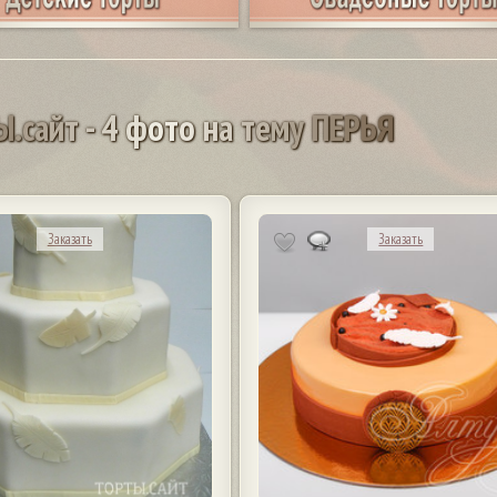
Ы
.
с
а
й
т
-
4
ф
о
т
о
н
а
т
е
м
у
П
Е
Р
Ь
Я
Заказать
Заказать