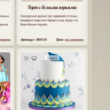
к
Торт с белыми перьями
есочных
Одноярусный круглый торт кораллового оттенка с
и
велюровым покрытием. Украшен снизу, сверху и по
черными
бокам белыми перьями.
отреть
Артикул: A81036
Цена:
посмотреть
Заказать