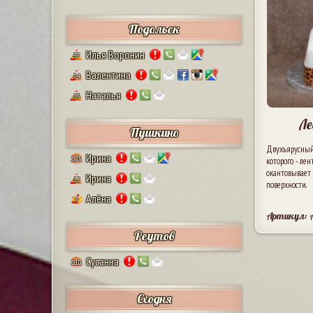
Подольск
Илья Воронин
37
Валентина
14
Наталья
13
Ле
Пушкино
Двухъярусный
Ирина
125
которого - лен
окантовывает 
Ирина
12
поверхности.
Алёна
4
Артикул:
Реутов
Сусанна
110
Сходня