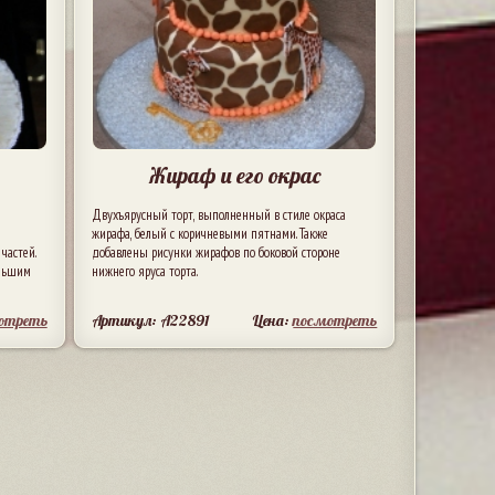
Жираф и его окрас
Двухъярусный торт, выполненный в стиле окраса
жирафа, белый с коричневыми пятнами. Также
частей.
добавлены рисунки жирафов по боковой стороне
ольшим
нижнего яруса торта.
отреть
Артикул: A22891
Цена:
посмотреть