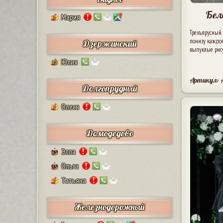
Бел
Мария
5
Трехъярусный 
понизу каждог
Дзержинский
выпуклые рису
Юлия
10
Артикул: 
Долгопрудный
Олеся
2
Домодедово
Элла
63
Ольга
55
Татьяна
7
Железнодорожный