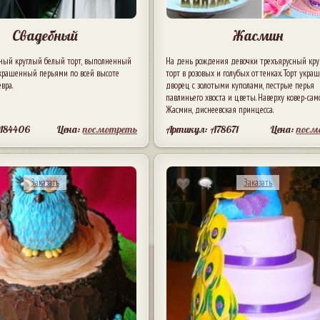
Свадебный
Жасмин
ный круглый белый торт, выполненный
На день рождения девочки трехъярусный кр
украшенный перьями по всей высоте
торт в розовых и голубых оттенках. Торт укра
вра.
дворец с золотыми куполами, пестрые перья
павлиньего хвоста и цветы. Наверху ковер-сам
Жасмин, диснеевская принцесса.
A84406
Цена:
посмотреть
Артикул: A78671
Цена:
посм
Заказать
Заказать