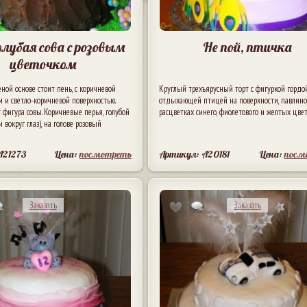
олубая сова с розовым
Не пой, птичка
цветочком
еной основе стоит пень, с коричневой
Круглый трехъярусный торт с фигуркой гордо
м и светло-коричневой поверхностью.
отдыхающей птицей на поверхности, павлино
 фигура совы. Коричневые перья, голубой
расцветках синего, фиолетового и желтых цвет
 вокруг глаз), на голове розовый
A21273
Цена:
посмотреть
Артикул: A20181
Цена:
посм
Заказать
Заказать