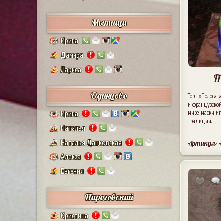
Мытищи
Ирина
132
Дамира
9
Лариса
2
П
Одинцово
Торт «Полосат
и французской
мире маски иг
Ирина
111
традиции.
Наталья
41
Наталья Дацковская
Артикул: 
25
Алекса
128
Евгения
2
Пироговский
Кристина
1