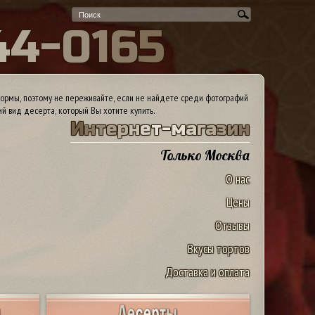
4
4
-
0
1
6
5
ормы, поэтому не переживайте, если не найдете среди фотографий
ий вид десерта, который Вы хотите купить.
И
н
т
е
р
н
е
т
-
м
а
г
а
з
и
н
Только Москва
О нас
Цены
Отзывы
Вкусы тортов
Доставка и оплата