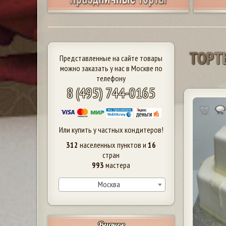
Т
О
Р
Т
Представленные на сайте товары
можно заказать у нас в Москве по
телефону
8 (495) 744-0165
Или купить у частных кондитеров!
312
населенных пунктов и
16
стран
993
мастера
Москва
Видное