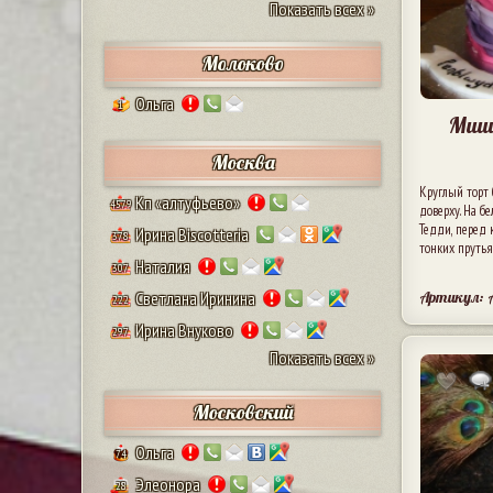
Показать всех »
Молоково
Ольга
1
Мишк
Москва
Круглый торт 
Кп «алтуфьево»
4579
доверху. На б
Тедди, перед 
Ирина Biscotteria
378
тонких прутья
Наталия
307
Артикул: 
Светлана Иринина
222
Ирина Внуково
297
Показать всех »
Московский
Ольга
74
Элеонора
28