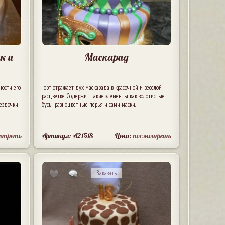
к и
Маскарад
ности его
Торт отражает дух маскарада в красочной и веселой
расцветке. Содержит такие элементы как золотистые
вездочки
бусы, разноцветные перья и сами маски.
отреть
Артикул: A21518
Цена:
посмотреть
Заказать
1