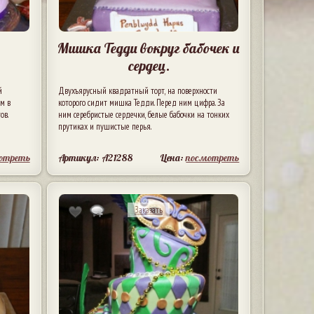
Мишка Тедди вокруг бабочек и
сердец.
й
Двухъярусный квадратный торт, на поверхности
м в
которого сидит мишка Тедди. Перед ним цифра. За
ов.
ним серебристые сердечки, белые бабочки на тонких
прутиках и пушистые перья.
отреть
Артикул: A21288
Цена:
посмотреть
Заказать