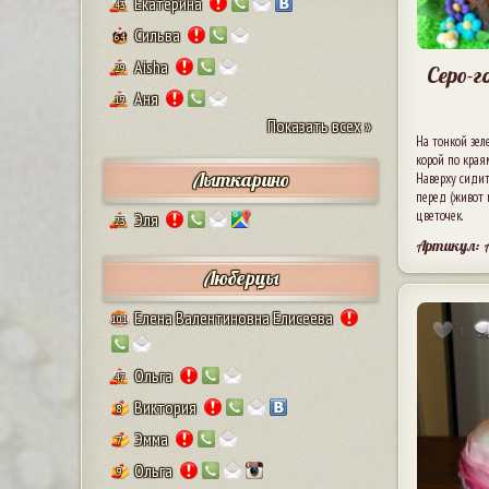
Екатерина
43
Сильва
64
Aisha
Серо-г
29
Аня
19
Показать всех »
На тонкой зел
корой по края
Лыткарино
Наверху сидит
перед (живот и
цветочек.
Эля
23
Артикул: 
Люберцы
Елена Валентиновна Елисеева
101
1
Ольга
47
Виктория
8
Эмма
7
Ольга
9