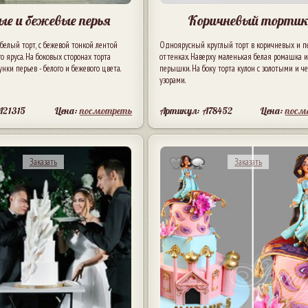
ые и бежевые перья
Коричневый торти
белый торт, с бежевой тонкой лентой
Одноярусный круглый торт в коричневых и п
о яруса. На боковых сторонах торта
оттенках. Наверху маленькая белая ромашка 
нки перьев - белого и бежевого цвета.
перышки. На боку торта кулон с золотыми и 
узорами.
A21315
Цена:
посмотреть
Артикул: A78452
Цена:
посм
Заказать
Заказать