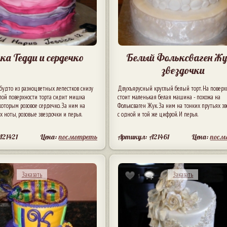
а Тедди и сердечко
Белый Фольксваген Жу
звездочки
будто из разноцветных лепестков снизу
Двухъярусный круглый белый торт. На поверх
елой поверхности торта сидит мишка
стоит маленькая белая машина - похожа на
которым розовое сердечко. За ним на
Фольксваген Жук. За ним на тонких прутьях з
х ноты, розовые звездочки и перья.
с одной и той же цифрой. И перья.
A21421
Цена:
посмотреть
Артикул: A21461
Цена:
посм
Заказать
Заказать
1