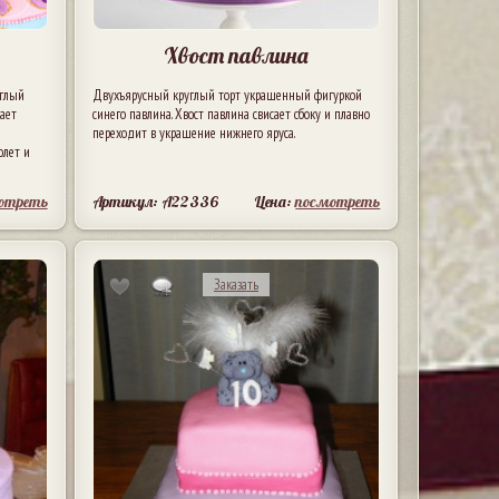
Хвост павлина
углый
Двухъярусный круглый торт украшенный фигуркой
шает
синего павлина. Хвост павлина свисает сбоку и плавно
переходит в украшение нижнего яруса.
олет и
отреть
Артикул: A22336
Цена:
посмотреть
Заказать
2