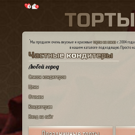
0
0
Т
О
Р
Т
*
Мы продаем очень вкусные и красивые
торты на заказ
с 2004 года
в нашем каталоге подходящую. Просто на
Ч
а
с
т
н
ы
е
к
о
н
д
и
т
е
р
ы
Любой город
Список кондитеров
Цены
Отзывы
Кондитерам
Вход на сайт