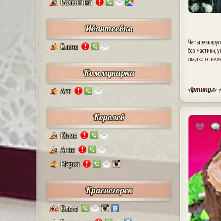
Валентина
17
Ивантеевка
Четырехъярус
Елена
9
без мастики, 
сладкого шеде
Коммунарка
Артикул: 
Ася
8
Королев
Юлия
38
Анна
24
Мария
5
Красногорск
Ольга
207