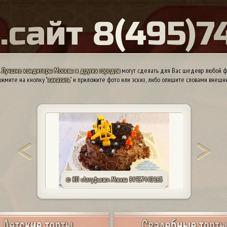
Ы
.
с
а
й
т
8
(
4
9
5
)
7
.
Лучшие кондитеры Москвы и других городов
могут сделать для Вас шедевр любой ф
жмите на кнопку "
заказать
" и приложите фото или эскиз, либо опишите словами внешн
© КП «Алтуфьево». Москва 84957440165