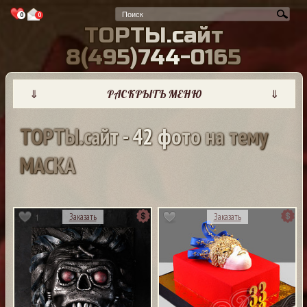
0
0
Т
О
Р
Т
Ы
.
с
а
й
т
8
(
4
9
5
)
7
4
4
-
0
1
6
5
⇓
РАСКРЫТЬ МЕНЮ
⇓
Т
О
Р
Т
Ы
.
с
а
й
т
-
4
2
ф
о
т
о
н
а
т
е
м
у
М
А
С
К
А
1
Заказать
Заказать