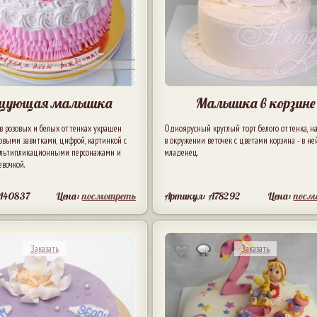
нцующая малышка
Малышка в корзине
в розовых и белых оттенках украшен
Одноярусный круглый торт белого оттенка, н
овыми завитками, цифрой, картинкой с
в окружении веточек с цветами корзина - в не
льтипликационными персонажами и
младенец.
вочкой.
A40837
Цена:
посмотреть
Артикул: A78292
Цена:
посм
Заказать
Заказать