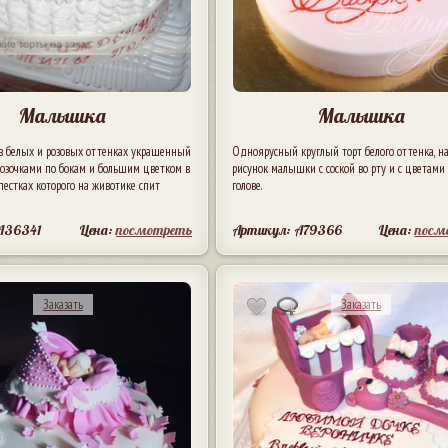
Малышка
Малышка
в белых и розовых оттенках украшенный
Одноярусный круглый торт белого оттенка, н
озочками по бокам и большим цветком в
рисунок малышки с соской во рту и с цветами
епестках которого на животике спит
голове.
A36341
Цена:
посмотреть
Артикул: A79366
Цена:
посм
Заказать
Заказать