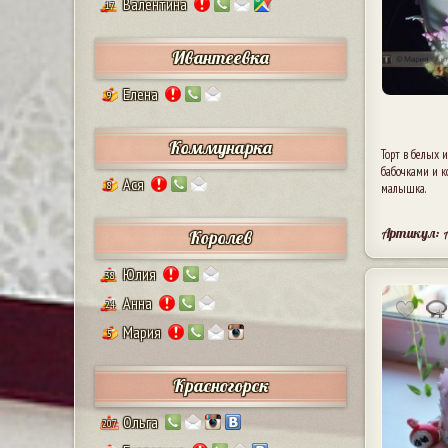
Валентина
17
Ивантеевка
Елена
9
Коммунарка
Торт в белых 
бабочками и к
Ася
8
малышка.
Артикул: 
Королев
Юлия
38
Анна
24
Мария
5
Красногорск
Ольга
207