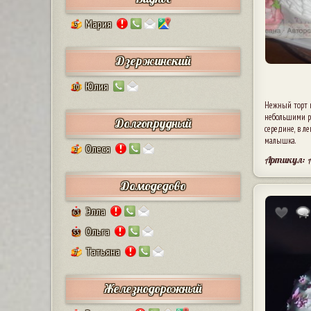
Мария
5
Дзержинский
Юлия
10
Нежный торт 
небольшими р
Долгопрудный
середине, в л
малышка.
Олеся
2
Артикул: 
Домодедово
Элла
63
Ольга
55
Татьяна
7
Железнодорожный