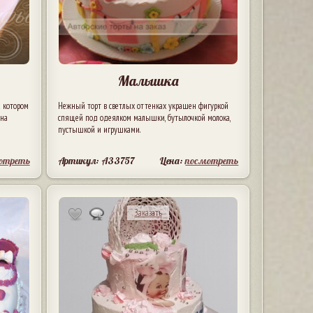
Малышка
а котором
Нежный торт в светлых оттенках украшен фигуркой
 на
спящей под одеялком малышки, бутылочкой молока,
пустышкой и игрушками.
отреть
Артикул: A33757
Цена:
посмотреть
Заказать