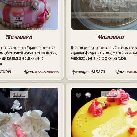
Малышка
Малышка
х и белых оттенках. Украшен фигурками
Нежный торт, словно сотканный из белых розо
и, бутылочкой молока, а также часами,
украшает фигурка малышки, спящей на живот
вным календарем с данными о
лепестках цветка и с короной на голове.
й.
A31918
Цена:
посмотреть
Артикул: A35373
Цена:
посм
Заказать
Заказать