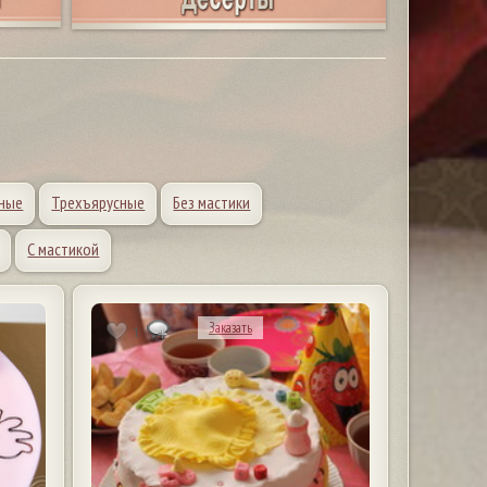
ные
Трехъярусные
Без мастики
С мастикой
Заказать
1