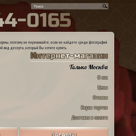
4
4
-
0
1
6
5
ормы, поэтому не переживайте, если не найдете среди фотографий
ий вид десерта, который Вы хотите купить.
И
н
т
е
р
н
е
т
-
м
а
г
а
з
и
н
Только Москва
О нас
Цены
Отзывы
Вкусы тортов
«Алтуфьево». Москва 84957440165
Доставка и оплата