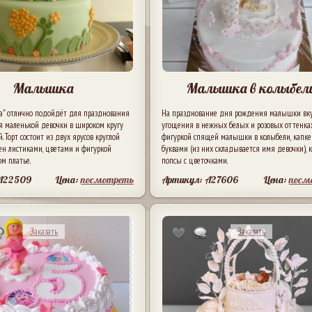
Малышка
Малышка в колыбел
а" отлично подойдёт для празднования
На празднование дня рождения малышки вк
 маленькой девочки в широком кругу
угощения в нежных белых и розовых оттенках.
. Торт состоит из двух ярусов круглой
фигуркой спящей малышки в колыбели, капке
ен листиками, цветами и фигуркой
буквами (из них складывается имя девочки), 
ом платье.
попсы с цветочками.
 A22509
Цена:
посмотреть
Артикул: A27606
Цена:
посм
Заказать
Заказать