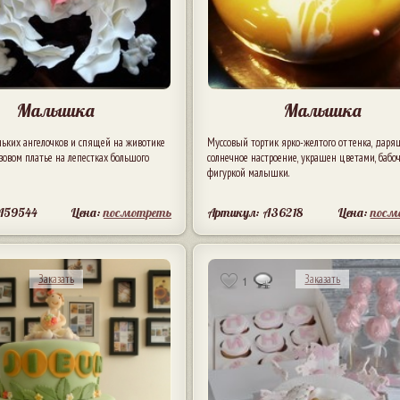
Малышка
Малышка
ньких ангелочков и спящей на животике
Муссовый тортик ярко-желтого оттенка, дар
овом платье на лепестках большого
солнечное настроение, украшен цветами, бабо
фигуркой малышки.
A59544
Цена:
посмотреть
Артикул: A36218
Цена:
посм
Заказать
Заказать
1