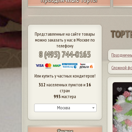
Т
О
Р
Т
Представленные на сайте товары
можно заказать у нас в Москве по
телефону
8 (495) 744-0165
Праздничн
Сложной ф
Или купить у частных кондитеров!
312
населенных пунктов и
16
2
стран
993
мастера
Москва
Видное