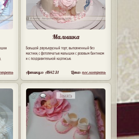
Малышка
лышки
Большой двухъярусный торт, выполненный без
й
мастики, с фотопечатью малышки с розовым бантиком
,
и с поздравительной надписью.
отреть
Артикул: A84231
Цена:
посмотреть
Заказать