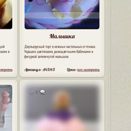
Малышка
ящий
Двухъярусный торт в нежных пастельных оттенках.
чками и
Украшен цветочками, разноцветными бабочками и
фигуркой запеленутой малышки.
отреть
Артикул: A45145
Цена:
посмотреть
2