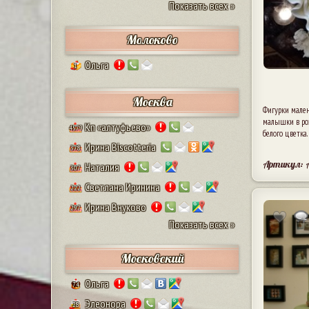
Показать всех »
Молоково
Ольга
1
Москва
Фигурки мале
малышки в роз
Кп «алтуфьево»
4579
белого цветка.
Ирина Biscotteria
378
Артикул: 
Наталия
307
Светлана Иринина
222
Ирина Внуково
297
Показать всех »
Московский
Ольга
74
Элеонора
28