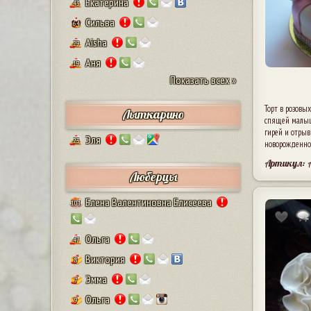
Екатерина
43
Сильва
64
Aisha
29
Аня
19
Показать всех »
Торт в розовы
Лыткарино
спящей малышк
гирей и отры
Эля
23
новорожденно
Артикул: 
Люберцы
Елена Валентиновна Елисеева
101
Ольга
47
Виктория
8
Эмма
7
Ольга
9