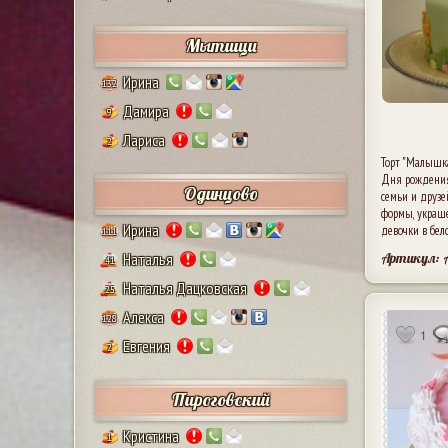
Мытищи
Ирина
132
Дамира
9
Лариса
2
Торт "Малышк
Дня рождения
Одинцово
семьи и друзей
формы, украш
Ирина
девочки в бел
111
Артикул:
Наталья
41
Наталья Дацковская
25
Алекса
128
1
Евгения
2
Пироговский
Кристина
1