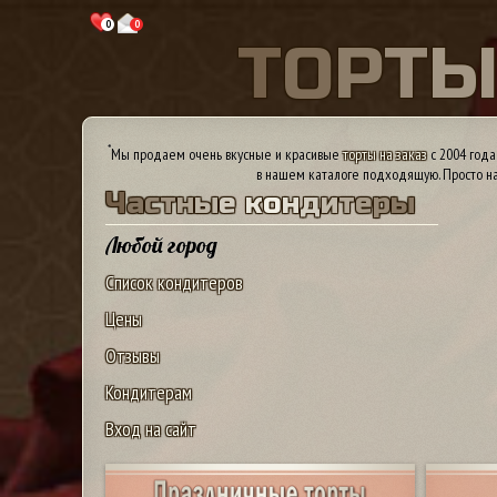
0
0
Т
О
Р
Т
*
Мы продаем очень вкусные и красивые
торты на заказ
с 2004 года
в нашем каталоге подходящую. Просто на
Ч
а
с
т
н
ы
е
к
о
н
д
и
т
е
р
ы
Любой город
Список кондитеров
Цены
Отзывы
Кондитерам
Вход на сайт