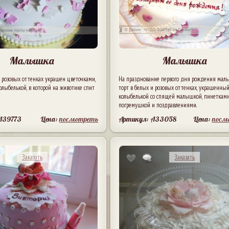
Малышка
Малышка
и розовых оттенках украшен цветочками,
На празднование первого дня рождения ма
олыбелькой, в которой на животике спит
торт в белых и розовых оттенках, украшенны
колыбелькой со спящей малышкой, пинетками
погремушкой и поздравлениями.
A39773
Цена:
посмотреть
Артикул: A33058
Цена:
посм
Заказать
Заказать