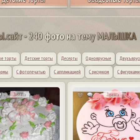
Ы
.
с
а
й
т
-
2
4
0
ф
о
т
о
н
а
т
е
м
у
М
А
Л
Ы
Ш
К
А
ые торты
Детские торты
Десерты
Одноярусные
Двухъярус
ормы
С фотопечатью
С аппликацией
С рисунком
С фигурками
Заказать
Заказать