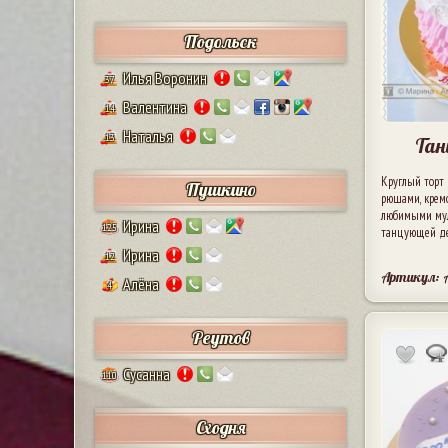
Подольск
Илья Воронин
37
Валентина
14
Наталья
13
Та
Круглый торт 
Пушкино
рюшами, крем
любимыми му
Ирина
125
танцующей де
Ирина
12
Артикул: 
Алёна
4
Реутов
Сусанна
110
Сходня