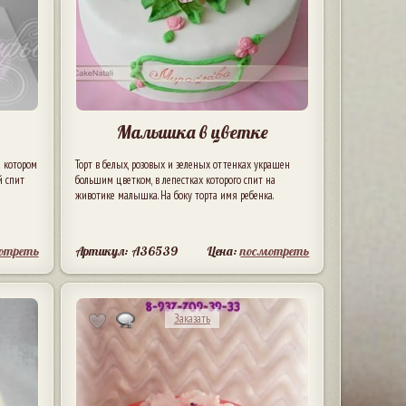
Малышка в цветке
а котором
Торт в белых, розовых и зеленых оттенках украшен
й спит
большим цветком, в лепестках которого спит на
животике малышка. На боку торта имя ребенка.
отреть
Артикул: A36539
Цена:
посмотреть
Заказать