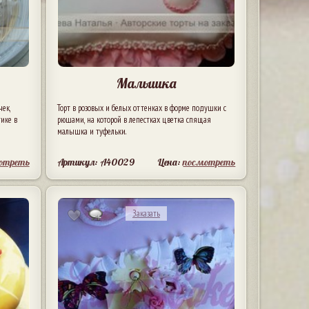
Малышка
чек,
Торт в розовых и белых оттенках в форме подушки с
ике в
рюшами, на которой в лепестках цветка спящая
малышка и туфельки.
отреть
Артикул: A40029
Цена:
посмотреть
Заказать