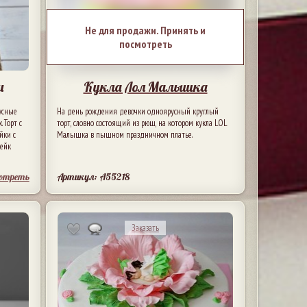
Не для продажи. Принять и
посмотреть
и
Кукла Лол Малышка
усные
На день рождения девочки одноярусный круглый
 Торт с
торт, словно состоящий из рюш, на котором кукла LOL
йки с
Малышка в пышном праздничном платье.
кейк
отреть
Артикул: A55218
Заказать