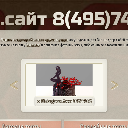
Ы
.
с
а
й
т
8
(
4
9
5
)
7
.
Лучшие кондитеры Москвы и других городов
могут сделать для Вас шедевр любой ф
жмите на кнопку "
заказать
" и приложите фото или эскиз, либо опишите словами внешн
© КП «Алтуфьево». Москва 84957440165
© КП 