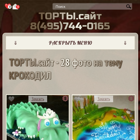
0
0
Т
О
Р
Т
Ы
.
с
а
й
т
8
(
4
9
5
)
7
4
4
-
0
1
6
5
⇓
РАСКРЫТЬ МЕНЮ
⇓
Т
О
Р
Т
Ы
.
с
а
й
т
-
2
8
ф
о
т
о
н
а
т
е
м
у
К
Р
О
К
О
Д
И
Л
Заказать
Заказать