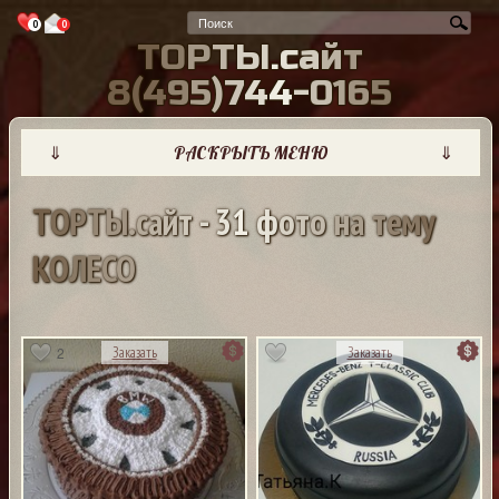
0
0
Т
О
Р
Т
Ы
.
с
а
й
т
8
(
4
9
5
)
7
4
4
-
0
1
6
5
⇓
РАСКРЫТЬ МЕНЮ
⇓
Т
О
Р
Т
Ы
.
с
а
й
т
-
3
1
ф
о
т
о
н
а
т
е
м
у
К
О
Л
Е
С
О
2
Заказать
Заказать