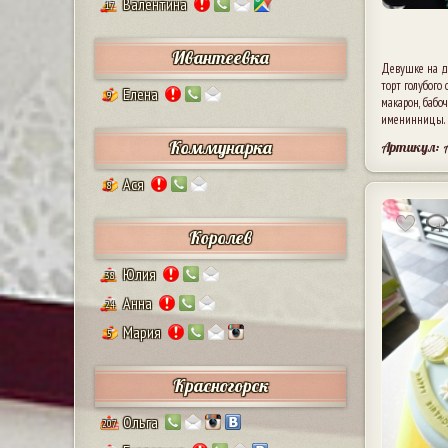
Валентина
17
Ивантеевка
Девушке на д
торт голубого 
Елена
9
макарон, бабо
именинницы.
Коммунарка
Артикул: 
Ася
8
Королев
Юлия
38
Анна
24
Мария
5
Красногорск
Ольга
207