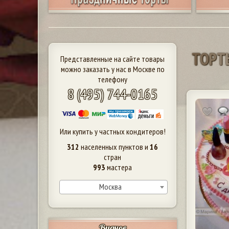
Т
О
Р
Т
Представленные на сайте товары
можно заказать у нас в Москве по
телефону
8 (495) 744-0165
Или купить у частных кондитеров!
312
населенных пунктов и
16
стран
993
мастера
Москва
Видное