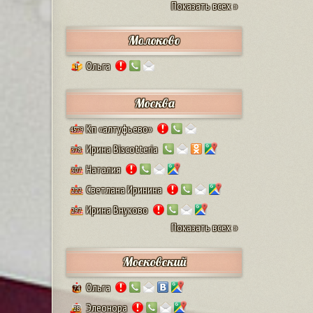
Показать всех »
Молоково
Ольга
1
Москва
Кп «алтуфьево»
4579
Ирина Biscotteria
378
Наталия
307
Светлана Иринина
222
Ирина Внуково
297
Показать всех »
Московский
Ольга
74
Элеонора
28