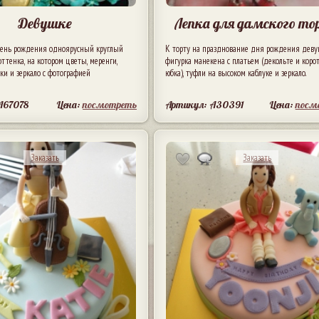
Девушке
Лепка для дамского т
ень рождения одноярусный круглый
К торту на празднование дня рождения дев
оттенка, на котором цветы, меренги,
фигурка манекена с платьем (декольте и коро
чки и зеркало с фотографией
юбка), туфли на высоком каблуке и зеркало.
A67078
Цена:
посмотреть
Артикул: A30391
Цена:
посм
Заказать
Заказать