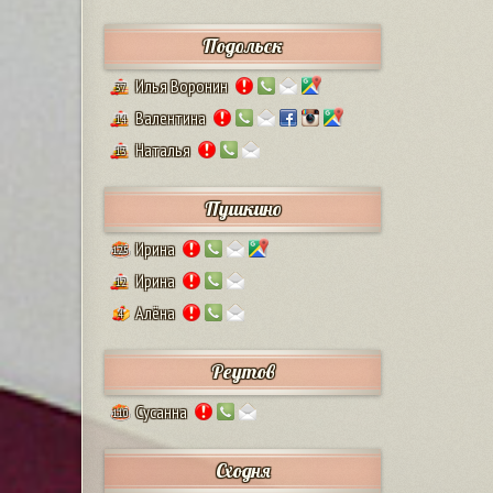
Подольск
Илья Воронин
37
Валентина
14
Наталья
13
Пушкино
Ирина
125
Ирина
12
Алёна
4
Реутов
Сусанна
110
Сходня