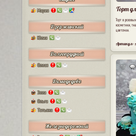
Торт д
Мария
5
Торт в розов
косметики, тиа
Дзержинский
цветочки.
Юлия
10
Артикул: 
Долгопрудный
Олеся
2
Домодедово
Элла
63
Ольга
55
Татьяна
7
Железнодорожный