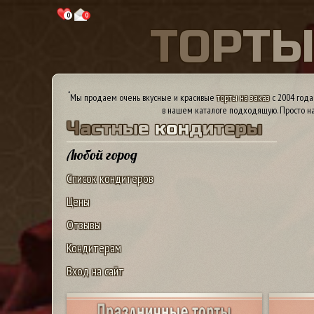
0
0
Т
О
Р
Т
*
Мы продаем очень вкусные и красивые
торты на заказ
с 2004 года
в нашем каталоге подходящую. Просто на
Ч
а
с
т
н
ы
е
к
о
н
д
и
т
е
р
ы
Любой город
Список кондитеров
Цены
Отзывы
Кондитерам
Вход на сайт