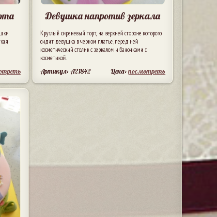
орта
Девушка напротив зеркала
ушки
Круглый сиреневый торт, на верхней стороне которого
ткая
сидит девушка в чёрном платье, перед ней
косметический столик с зеркалом и баночками с
косметикой.
отреть
Артикул: A21842
Цена:
посмотреть