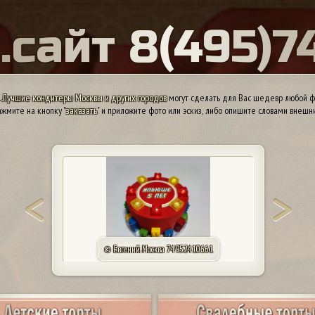
Ы
.
с
а
й
т
8
(
4
9
5
)
7
.
Лучшие кондитеры Москвы и других городов
могут сделать для Вас шедевр любой ф
жмите на кнопку "
заказать
" и приложите фото или эскиз, либо опишите словами внешн
© Евгений. Москва 74952410661