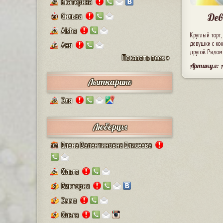
Екатерина
43
Дев
Сильва
64
Aisha
29
Круглый торт,
девушки с кон
Аня
19
другой. Рядом
Показать всех »
Артикул: 
Лыткарино
Эля
23
Люберцы
Елена Валентиновна Елисеева
101
Ольга
47
Виктория
8
Эмма
7
Ольга
9