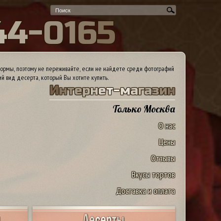
4
4
-
0
1
6
5
ормы, поэтому не переживайте, если не найдете среди фотографий
ий вид десерта, который Вы хотите купить.
И
н
т
е
р
н
е
т
-
м
а
г
а
з
и
н
Только Москва
О нас
Цены
Отзывы
Вкусы тортов
Доставка и оплата