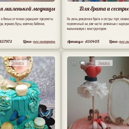
ля маленькой модницы
Для брата и сестры
ых и белых оттенках украшают предметы
На день рождения брата и сестры торт, словн
ра, зеркало, бусы, колечко, бабочки,
поделенный на две части: девчачью с наряда
мальчиковую с конструктором.
A37973
Цена:
посмотреть
Артикул: A30405
Цена:
посм
Заказать
Заказать