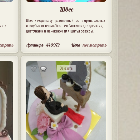
Швее
о
Швее и модельеру праздничный торт в ярких розовых
ми и
и голубых оттенках. Украшен бантиками, сердечками,
цветочками и манекеном для шитья одежды.
отреть
Артикул: A40972
Цена:
посмотреть
Заказать