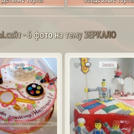
Ы
.
с
а
й
т
-
6
ф
о
т
о
н
а
т
е
м
у
З
Е
Р
К
А
Л
О
Заказать
Заказать
1