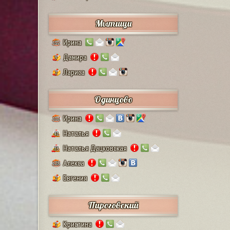
Мытищи
Ирина
132
Дамира
9
Лариса
2
Одинцово
Ирина
111
Наталья
41
Наталья Дацковская
25
Алекса
128
Евгения
2
Пироговский
Кристина
1