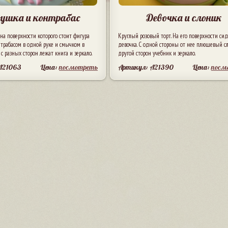
ушка и контрабас
Девочка и слоник
 на поверхности которого стоит фигура
Круглый розовый торт. На его поверхности си
трабасом в одной руке и смычком в
девочка. С одной стороны от нее плюшевый сл
 с разных сторон лежат книга и зеркало.
другой сторон учебник и зеркало.
A21063
Цена:
посмотреть
Артикул: A21390
Цена:
посм