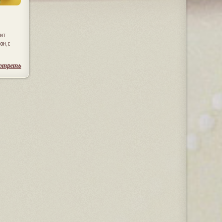
дит
он, с
отреть