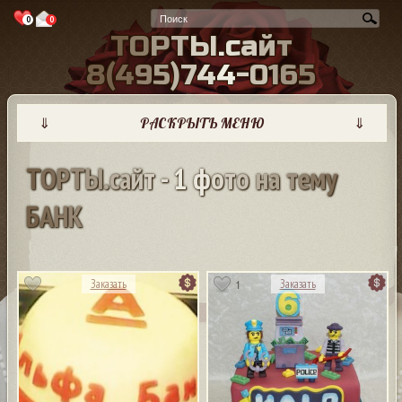
0
0
Т
О
Р
Т
Ы
.
с
а
й
т
8
(
4
9
5
)
7
4
4
-
0
1
6
5
⇓
РАСКРЫТЬ МЕНЮ
⇓
Т
О
Р
Т
Ы
.
с
а
й
т
-
1
ф
о
т
о
н
а
т
е
м
у
Б
А
Н
К
1
Заказать
Заказать