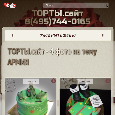
0
0
Т
О
Р
Т
Ы
.
с
а
й
т
8
(
4
9
5
)
7
4
4
-
0
1
6
5
⇓
РАСКРЫТЬ МЕНЮ
⇓
Т
О
Р
Т
Ы
.
с
а
й
т
-
4
ф
о
т
о
н
а
т
е
м
у
А
Р
М
И
Я
2
1
Заказать
Заказать