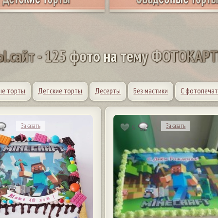
Ы
.
с
а
й
т
-
1
2
5
ф
о
т
о
н
а
т
е
м
у
Ф
О
Т
О
К
А
Р
ые торты
Детские торты
Десерты
Без мастики
С фотопеча
Заказать
Заказать
5