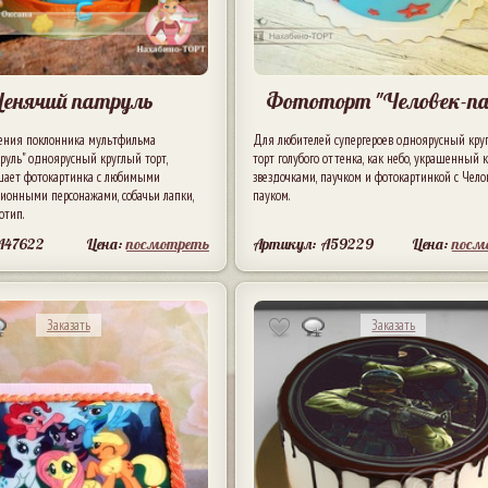
енячий патруль
Фототорт "Человек-па
ения поклонника мультфильма
Для любителей супергероев одноярусный кру
руль" одноярусный круглый торт,
торт голубого оттенка, как небо, украшенный
шает фотокартинка с любимыми
звездочками, паучком и фотокартинкой с Чело
ионными персонажами, собачьи лапки,
пауком.
отип.
A47622
Цена:
посмотреть
Артикул: A59229
Цена:
посм
Заказать
Заказать