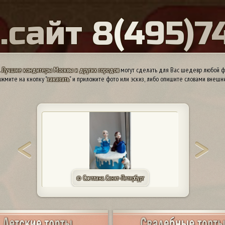
Ы
.
с
а
й
т
8
(
4
9
5
)
7
.
Лучшие кондитеры Москвы и других городов
могут сделать для Вас шедевр любой ф
жмите на кнопку "
заказать
" и приложите фото или эскиз, либо опишите словами внешн
© КП «Алтуфьево». Москва 84957440165