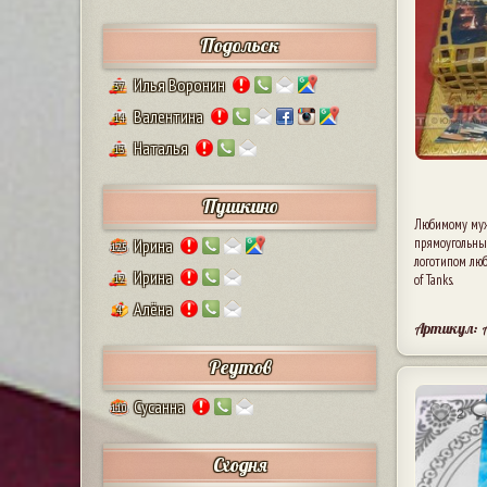
Подольск
Илья Воронин
37
Валентина
14
Наталья
13
Пушкино
Любимому муж
прямоугольны
Ирина
125
логотипом люб
Ирина
of Tanks.
12
Алёна
4
Артикул: 
Реутов
Сусанна
110
2
Сходня