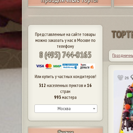
Т
О
Р
Т
Представленные на сайте товары
можно заказать у нас в Москве по
телефону
8 (495) 744-0165
Праздничн
Или купить у частных кондитеров!
26
312
населенных пунктов и
16
стран
993
мастера
Москва
Видное