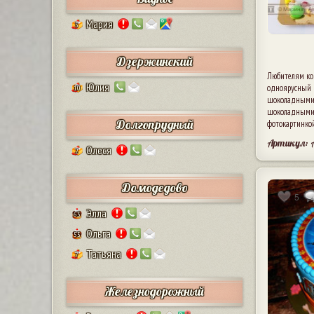
Мария
5
Дзержинский
Любителям ко
Юлия
одноярусный 
10
шоколадными 
шоколадными 
Долгопрудный
фотокартинкой
Артикул: 
Олеся
2
Домодедово
5
Элла
63
Ольга
55
Татьяна
7
Железнодорожный