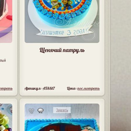
Щенячий патруль
глый
отреть
Артикул: A58817
Цена:
посмотреть
Заказать