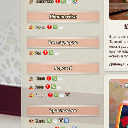
Валентина
17
Ивантеевка
Щ
Елена
9
На день рожд
Коммунарка
"Щенячий пат
который укра
мультипликац
Ася
8
косточки и лог
Артикул: 
Королев
Юлия
38
3
Анна
24
Мария
5
Красногорск
Ольга
207