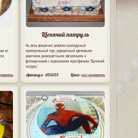
Щенячий патруль
На день рождения девочки одноярусный
ка из
прямоугольный торт, украшенный кремовыми
рта
завитками, разноцветными звездочками и
фотокартинкой с персонажами мультфильма "Щенячий
патруль".
отреть
Артикул: A56155
Цена:
посмотреть
Заказать
1