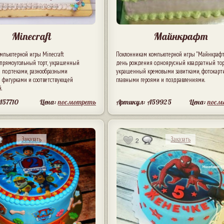
Minecraft
Майнкрафт
мпьютерной игры Minecraft
Поклонникам компьютерной игры "Майнкрафт
прямоугольный торт, украшенный
день рождения одноярусный квадратный тор
подтеками, разнообразными
украшенный кремовыми завитками, фотокарт
фигурками и соответствующей
главными героями и поздравлениями.
.
A57710
Цена:
посмотреть
Артикул: A59925
Цена:
посм
Заказать
Заказать
2