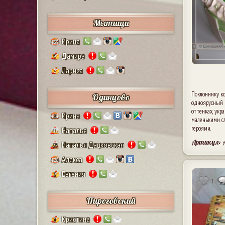
Мытищи
Ирина
132
Дамира
9
Лариса
2
Поклоннику к
Одинцово
одноярусный 
оттенках, ук
Ирина
111
маленькими с
героями.
Наталья
41
Артикул:
Наталья Дацковская
25
Алекса
128
Евгения
2
1
Пироговский
Кристина
1