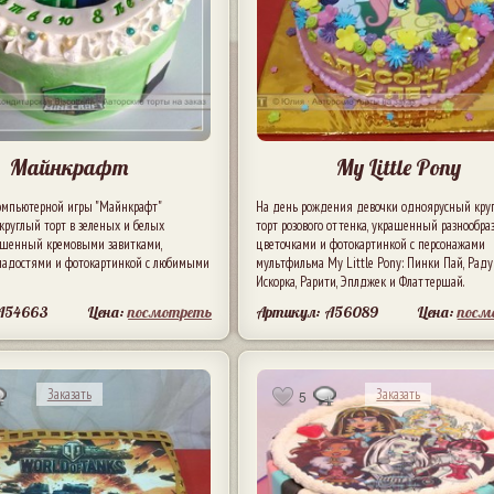
Майнкрафт
My Little Pony
омпьютерной игры "Майнкрафт"
На день рождения девочки одноярусный кру
круглый торт в зеленых и белых
торт розового оттенка, украшенный разнообр
рашенный кремовыми завитками,
цветочками и фотокартинкой с персонажами
ладостями и фотокартинкой с любимыми
мультфильма My Little Pony: Пинки Пай, Радуг
Искорка, Рарити, Эплджек и Флаттершай.
 A54663
Цена:
посмотреть
Артикул: A56089
Цена:
посм
Заказать
Заказать
5