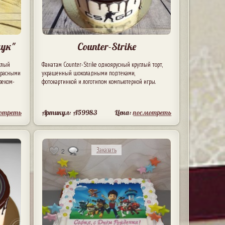
ук"
Counter-Strike
глый
Фанатам Counter-Strike одноярусный круглый торт,
 красными
украшенный шоколадными подтеками,
веком-
фотокартинкой и логотипом компьютерной игры.
отреть
Артикул: A59983
Цена:
посмотреть
Заказать
2