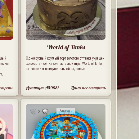
World of Tanks
глый
Одноярусный круглый торт золотого оттенка украшен
азными
фотокартинкой из компьютерной игры World of Tanks,
патронами и поздравительной надписью.
а,
отреть
Артикул: A59981
Цена:
посмотреть
Заказать
2