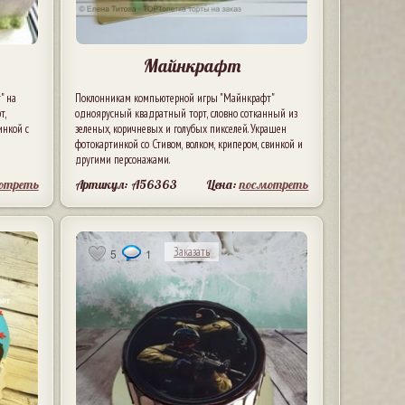
Майнкрафт
" на
Поклонникам компьютерной игры "Майнкрафт"
т,
одноярусный квадратный торт, словно сотканный из
инкой с
зеленых, коричневых и голубых пикселей. Украшен
фотокартинкой со Стивом, волком, крипером, свинкой и
другими персонажами.
отреть
Артикул: A56363
Цена:
посмотреть
Заказать
1
5