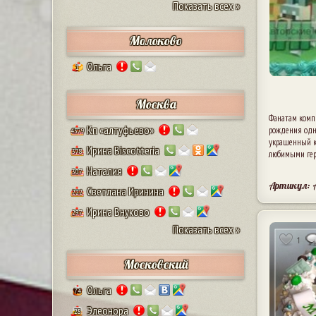
Показать всех »
Молоково
Ольга
1
Москва
Фанатам комп
Кп «алтуфьево»
рождения одн
4579
украшенный к
Ирина Biscotteria
378
любимыми гер
Наталия
307
Артикул: 
Светлана Иринина
222
Ирина Внуково
297
Показать всех »
1
Московский
Ольга
74
Элеонора
28