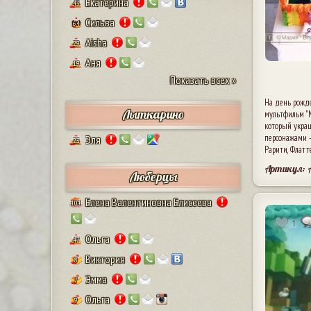
Екатерина
43
Сильва
64
Aisha
29
Аня
19
Показать всех »
На день рожд
Лыткарино
мультфильм "M
который укра
персонажами -
Эля
23
Рарити, Флат
Артикул: 
Люберцы
Елена Валентиновна Елисеева
101
1
Ольга
47
Виктория
8
Эмма
7
Ольга
9