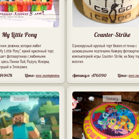
My Little Pony
Counter-Strike
ения девочки, которая любит
Одноярусный круглый торт белого оттенка с
y Little Pony", яркий красочный торт,
шоколадными подтеками. Наверху фотокартин
шает фотокартинка с любимыми
компьютерной игры Counter-Strike, на боку то
 здесь Пинки Пай, Радуга, Искорка,
логотип.
тершай и Эпплджек.
A49478
Цена:
посмотреть
Артикул: A76090
Цена:
посм
Заказать
Заказать
1