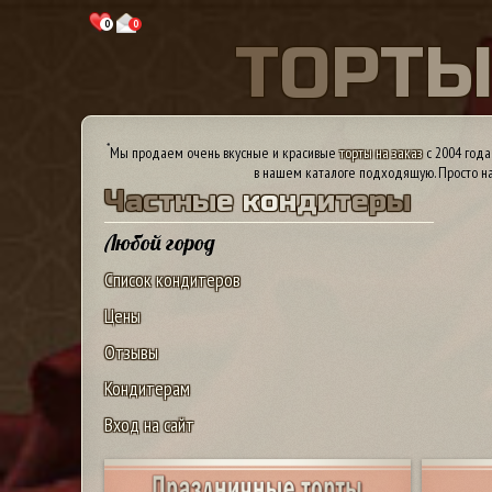
0
0
Т
О
Р
Т
*
Мы продаем очень вкусные и красивые
торты на заказ
с 2004 года
в нашем каталоге подходящую. Просто на
Ч
а
с
т
н
ы
е
к
о
н
д
и
т
е
р
ы
Любой город
Список кондитеров
Цены
Отзывы
Кондитерам
Вход на сайт