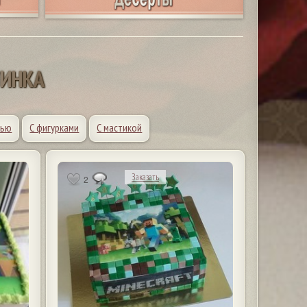
Т
И
Н
К
А
тью
С фигурками
С мастикой
Заказать
2