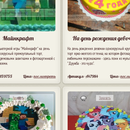
Майнкрафт
На день рождения дево
ьютерной игры "Майнкрафт" на день
На день рождения девочки одноярусный кру
оярусный прямоугольный торт,
торт ярко-желтого оттенка, на котором фотока
ремовыми завитками и фотокартинкой с
любимыми персонажами - здесь пони из мул
оями.
"Дружба - это чудо".
A59755
Цена:
посмотреть
Артикул: A47984
Цена:
посм
Заказать
Заказать