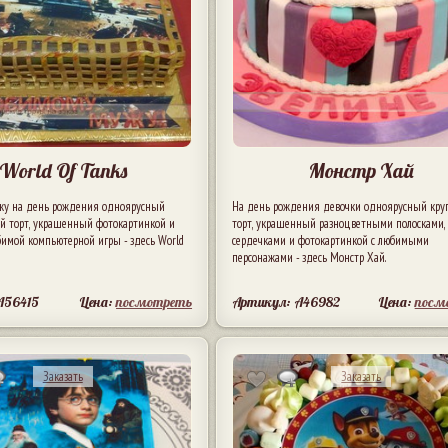
World Of Tanks
Монстр Хай
у на день рождения одноярусный
На день рождения девочки одноярусный кру
й торт, украшенный фотокартинкой и
торт, украшенный разноцветными полосками,
имой компьютерной игры - здесь World
сердечками и фотокартинкой с любимыми
персонажами - здесь Монстр Хай.
A56415
Цена:
посмотреть
Артикул: A46982
Цена:
посм
Заказать
Заказать