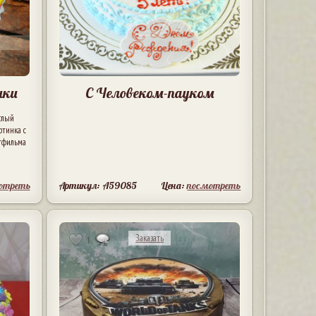
чки
С Человеком-пауком
глый
ртинка с
ьтфильма
отреть
Артикул: A59085
Цена:
посмотреть
Заказать
1