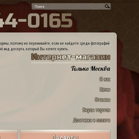
4
4
-
0
1
6
5
ормы, поэтому не переживайте, если не найдете среди фотографий
ий вид десерта, который Вы хотите купить.
И
н
т
е
р
н
е
т
-
м
а
г
а
з
и
н
Только Москва
О нас
Цены
Отзывы
Вкусы тортов
Доставка и оплата