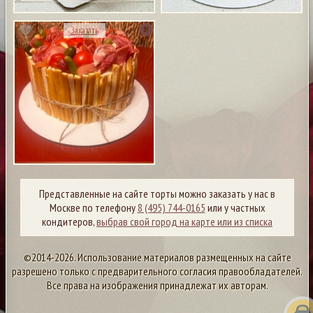
Заказать
Представленные на сайте торты можно заказать у нас в
Москве по телефону
8 (495) 744-0165
или у частных
кондитеров,
выбрав свой город на карте или из списка
©2014-2026. Использование материалов размещенных на сайте
разрешено только с предварительного согласия правообладателей.
Все права на изображения принадлежат их авторам.