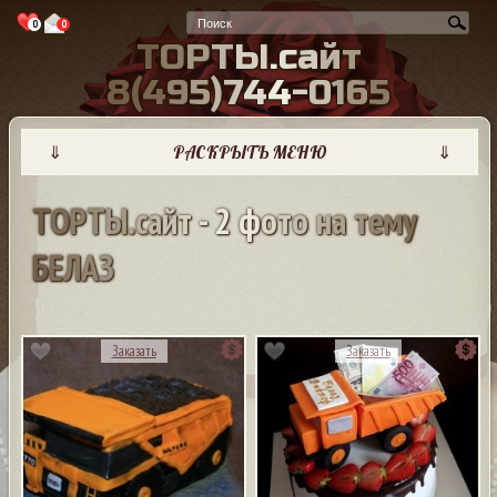
0
0
Т
О
Р
Т
Ы
.
с
а
й
т
8
(
4
9
5
)
7
4
4
-
0
1
6
5
⇓
РАСКРЫТЬ МЕНЮ
⇓
Т
О
Р
Т
Ы
.
с
а
й
т
-
2
ф
о
т
о
н
а
т
е
м
у
Б
Е
Л
А
З
1
Заказать
Заказать