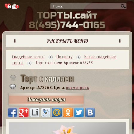
0
0
Т
О
Р
Т
Ы
.
с
а
й
т
8
(
4
9
5
)
7
4
4
-
0
1
6
5
⇓
РАСКРЫТЬ МЕНЮ
⇓
Свадебные торты
По цвету
Белые свадебные
торты
Торт с каллами. Артикул: А78268
Т
о
р
т
с
к
а
л
л
а
м
и
Артикул: A78268.
Цена:
посмотреть
Заказать торт