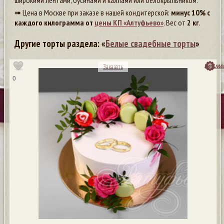
широкими лентами, бусинами и каллами или белокрыльником.
➠ Цена в Москве при заказе в нашей кондитерской:
минус 10% с
каждого килограмма от
цены КП «Алтуфьево»
. Вес от
2 кг
.
Другие торты раздела: «
Белые свадебные торты
»
посмо
Заказать
0