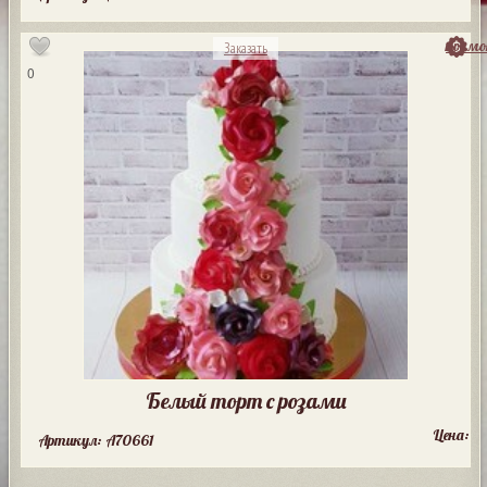
посмо
Заказать
0
Белый торт с розами
Цена:
Артикул: A70661