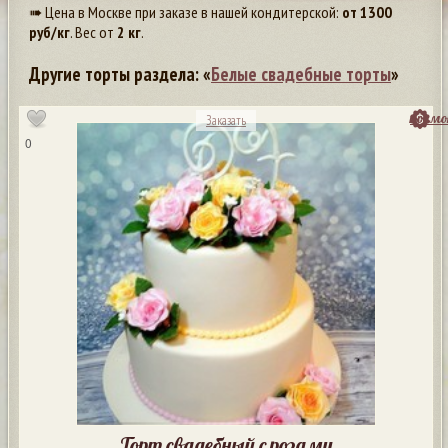
➠ Цена в Москве при заказе в нашей кондитерской:
от
1300
руб/кг
. Вес от
2 кг
.
Другие торты раздела: «
Белые свадебные торты
»
посмо
Заказать
0
Торт свадебный с розами