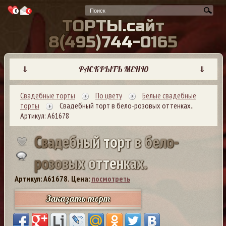
0
0
Т
О
Р
Т
Ы
.
с
а
й
т
8
(
4
9
5
)
7
4
4
-
0
1
6
5
⇓
РАСКРЫТЬ МЕНЮ
⇓
Свадебные торты
По цвету
Белые свадебные
торты
Свадебный торт в бело-розовых оттенках..
Артикул: А61678
С
в
а
д
е
б
н
ы
й
т
о
р
т
в
б
е
л
о
-
р
о
з
о
в
ы
х
о
т
т
е
н
к
а
х
.
Артикул: A61678.
Цена:
посмотреть
Заказать торт