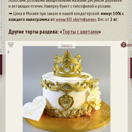
полосами, розовыми акварельными мазками, рисунком деревьев
и летающих птичек. Наверху букет с гипсофилой и розами.
➠ Цена в Москве при заказе в нашей кондитерской:
минус 10% с
каждого килограмма от
цены КП «Алтуфьево»
. Вес от
2 кг
.
Другие торты раздела: «
Торты с цветами
»
посмо
Заказать
3