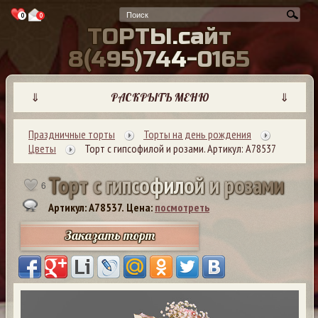
0
0
Т
О
Р
Т
Ы
.
с
а
й
т
8
(
4
9
5
)
7
4
4
-
0
1
6
5
⇓
РАСКРЫТЬ МЕНЮ
⇓
Праздничные торты
Торты на день рождения
Цветы
Торт с гипсофилой и розами. Артикул: А78537
Т
о
р
т
с
г
и
п
с
о
ф
и
л
о
й
и
р
о
з
а
м
и
6
Артикул: A78537.
Цена:
посмотреть
Заказать торт