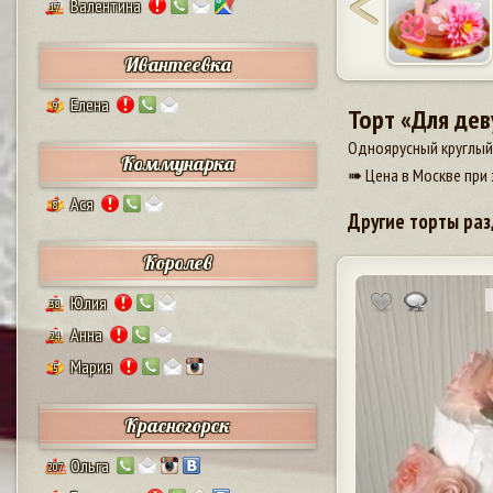
Валентина
17
Ивантеевка
Елена
9
Торт «Для де
Одноярусный круглый 
Коммунарка
➠ Цена в Москве при 
Ася
8
Другие торты раз
Королев
Юлия
38
Анна
24
Мария
5
Красногорск
Ольга
207