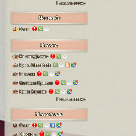
Показать всех »
Молоково
Ольга
1
Москва
Кп «алтуфьево»
4579
Ирина Biscotteria
378
Наталия
307
Светлана Иринина
222
Ирина Внуково
297
Показать всех »
Московский
Ольга
74
Элеонора
28