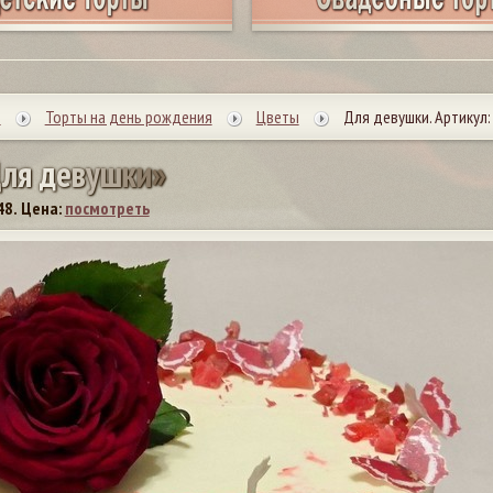
ы
Торты на день рождения
Цветы
Для девушки. Артикул:
Д
л
я
д
е
в
у
ш
к
и
»
48.
Цена:
посмотреть