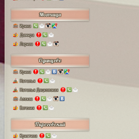
Мытищи
Ирина
132
Дамира
9
Лариса
2
Одинцово
Ирина
111
Наталья
41
Наталья Дацковская
25
Алекса
128
Евгения
2
Пироговский
Кристина
1