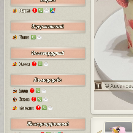
Мария
5
Дзержинский
Юлия
10
Долгопрудный
Олеся
2
Домодедово
Элла
63
Ольга
55
Татьяна
7
Железнодорожный