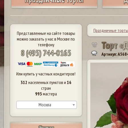
Праздничные торт
Представленные на сайте товары
можно заказать у нас в Москве по
Т
о
р
т
«
телефону
8 (495) 744-0165
Артикул: A568
Или купить у частных кондитеров!
312
населенных пунктов и
16
стран
993
мастера
Москва
Видное