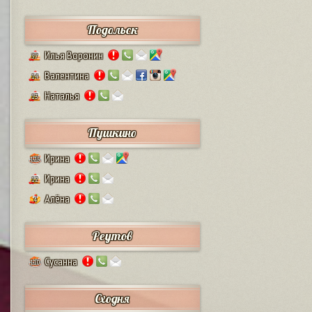
Подольск
Илья Воронин
37
Валентина
14
Наталья
13
Пушкино
Ирина
125
Ирина
12
Алёна
4
Реутов
Сусанна
110
Сходня