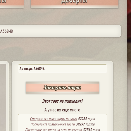
 А56848
Артикул: A56848.
Заказать торт
Этот торт не подходит?
А у нас их еще много
Смотрите все наши торты на заказ
.
52023
торта
Посмотрите праздничные торты
.
39297
тортов
Посмотрите все торты на день рождения
.
32743
торта