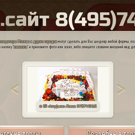
Ы
.
с
а
й
т
8
(
4
9
5
)
7
кондитеры Москвы и других городов
могут сделать для Вас шедевр любой формы, поэ
 кнопку "
заказать
" и приложите фото или эскиз, либо опишите словами внешний вид де
© КП «Алтуфьево». Москва 84957440165