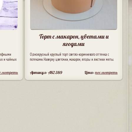
Торт с макарон, цветами и
ягодами
льефными
Одноярусный круглый торт светло-коричневого оттенка с
вых и чайных
потеками. Наверху цветочки, макарон, ягоды и листики мяты.
осмотреть
Артикул: A82389
Цена:
посмотреть