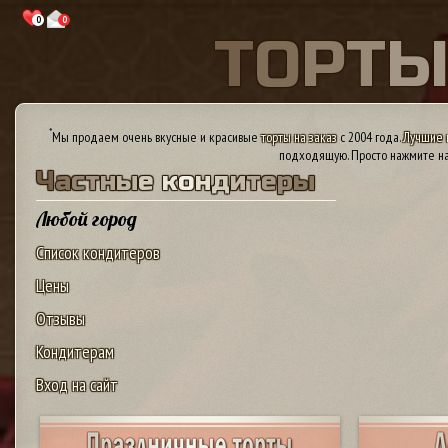
0
0
Т
О
Р
Т
*
Мы продаем очень вкусные и красивые
торты на заказ
с 2004 года.
Лучшие 
подходящую. Просто нажмите на
Ч
а
с
т
н
ы
е
к
о
н
д
и
т
е
р
ы
Любой город
Список кондитеров
Цены
Отзывы
Кондитерам
Вход на сайт