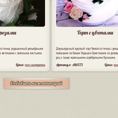
 розами
Торт с цветами
о оттенка, украшенный рельефными
Двухъярусный круглый торт белого оттенка с ре
и веточками с зелеными листьями.
полосками по бокам. Украшен букетиками из розо
роз, а также маленькими серебряными бусинами.
Цена:
посмотреть
Артикул: A81572
Цена:
п
Добавить комментарий