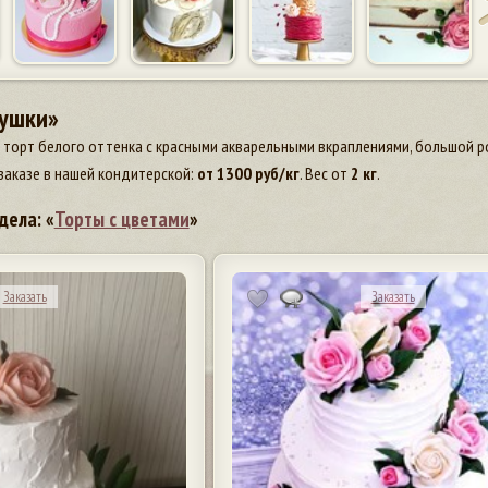
вушки»
торт белого оттенка с красными акварельными вкраплениями, большой ро
заказе в нашей кондитерской:
от
1300
руб/кг
. Вес от
2 кг
.
дела: «
Торты с цветами
»
Заказать
Заказать