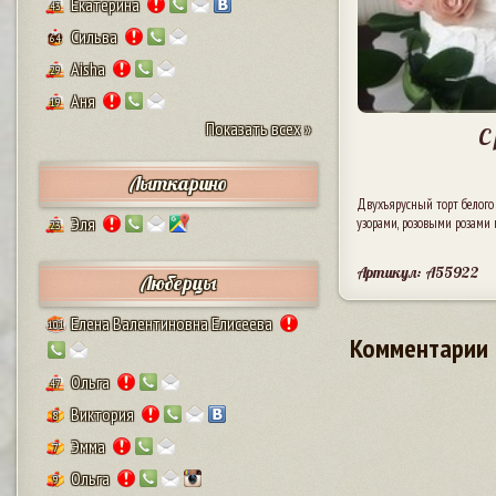
Екатерина
43
Сильва
64
Aisha
29
Аня
19
Показать всех »
С
Лыткарино
Двухъярусный торт белог
Эля
узорами, розовыми розами 
23
Артикул: A55922
Люберцы
Елена Валентиновна Елисеева
101
Комментарии
Ольга
47
Виктория
8
Эмма
7
Ольга
9