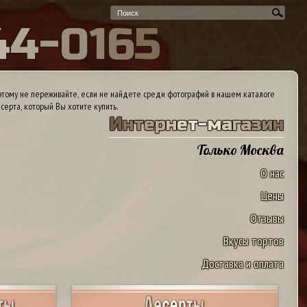
4
4
-
0
1
6
5
тому не переживайте, если не найдете среди фотографий в нашем каталоге
серта, который Вы хотите купить.
И
н
т
е
р
н
е
т
-
м
а
г
а
з
и
н
Только Москва
О нас
Цены
Отзывы
Вкусы тортов
Доставка и оплата