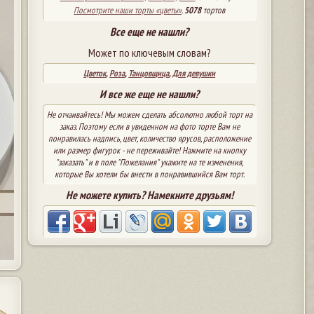
Посмотрите наши торты «цветы»
.
5078
тортов
Все еще не нашли?
Может по ключевым словам?
Цветок
,
Роза
,
Танцовщица
,
Для девушки
И все же еще не нашли?
Не отчаивайтесь! Мы можем сделать абсолютно любой торт на
заказ. Поэтому если в увиденном на фото торте Вам не
понравилась надпись, цвет, количество ярусов, расположение
или размер фигурок - не переживайте! Нажмите на кнопку
"заказать" и в поле "Пожелания" укажите на те изменения,
которые Вы хотели бы внести в понравившийся Вам торт.
Не можете купить? Намекните друзьям!